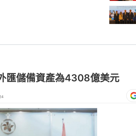
外匯儲備資產為4308億美元
24