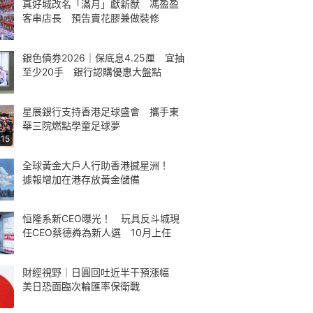
真好城改名「滿月」獻新猷 馮盈盈
客串店長 預告賣花膠兼做裝修
銀色債券2026｜保底息4.25厘 宜抽
至少20手 銀行認購優惠大盤點
星展銀行支持香港足球盛會 攜手東
華三院燃點學童足球夢
:15
全球黃金大戶人行助香港撼星洲！
據報增加在港存放黃金儲備
恒隆系新CEO曝光！ 玩具反斗城現
任CEO蔡德粦為新人選 10月上任
財經視野｜日圓回吐近半干預漲幅
美日恐面臨次輪匯率保衛戰