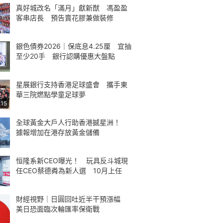
真好城改名「滿月」獻新猷 馮盈盈
客串店長 預告賣花膠兼做裝修
銀色債券2026｜保底息4.25厘 宜抽
至少20手 銀行認購優惠大盤點
星展銀行支持香港足球盛會 攜手東
華三院燃點學童足球夢
:15
全球黃金大戶人行助香港撼星洲！
據報增加在港存放黃金儲備
恒隆系新CEO曝光！ 玩具反斗城現
任CEO蔡德粦為新人選 10月上任
財經視野｜日圓回吐近半干預漲幅
美日恐面臨次輪匯率保衛戰