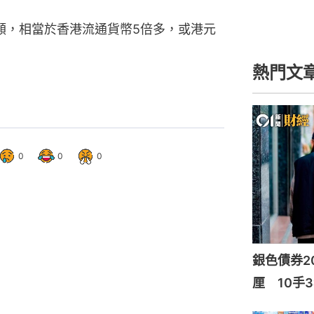
總額，相當於香港流通貨幣5倍多，或港元
熱門文
0
0
0
銀色債券20
厘 10手3