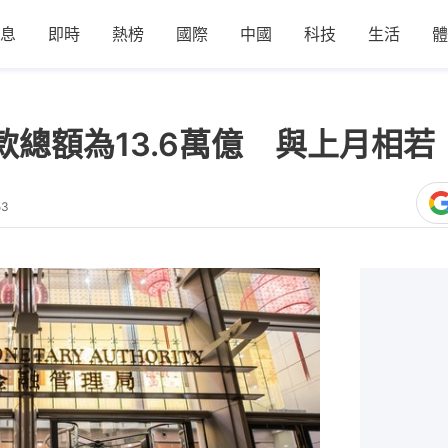
息
即時
熱榜
國際
中國
科技
生活
體
款總額為13.6萬億 與上月相若
53