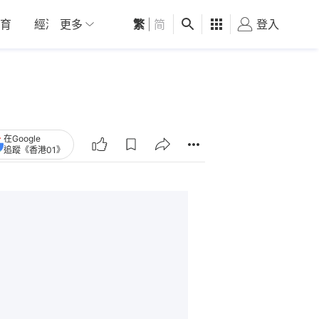
育
經濟
更多
01深圳
繁
觀點
|
简
健康
好食玩飛
登入
女
在Google
追蹤《香港01》