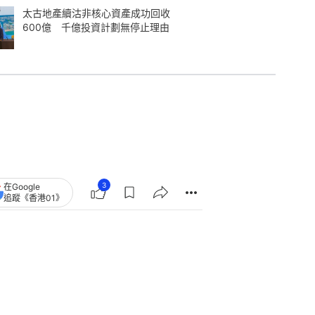
太古地產續沽非核心資產成功回收
600億 千億投資計劃無停止理由
3
在Google
追蹤《香港01》