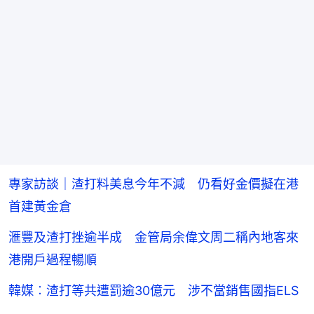
專家訪談｜渣打料美息今年不減 仍看好金價擬在港
首建黃金倉
滙豐及渣打挫逾半成 金管局余偉文周二稱內地客來
港開戶過程暢順
韓媒︰渣打等共遭罰逾30億元 涉不當銷售國指ELS