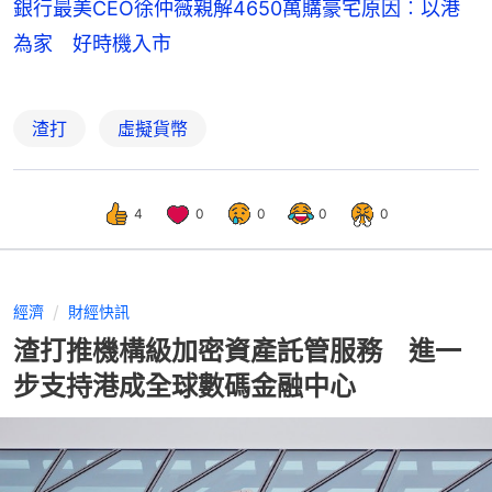
銀行最美CEO徐仲薇親解4650萬購豪宅原因︰以港
為家 好時機入市
渣打
虛擬貨幣
4
0
0
0
0
經濟
財經快訊
渣打推機構級加密資產託管服務 進一
步支持港成全球數碼金融中心