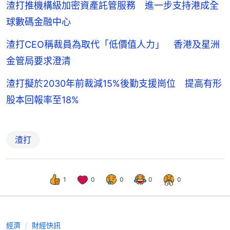
渣打推機構級加密資產託管服務 進一步支持港成全
球數碼金融中心
渣打CEO稱裁員為取代「低價值人力」 香港及星洲
金管局要求澄清
渣打擬於2030年前裁減15%後勤支援崗位 提高有形
股本回報率至18%
渣打
1
0
0
0
0
經濟
財經快訊