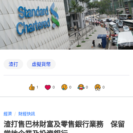
渣打
虛擬貨幣
1
0
0
0
0
經濟
財經快訊
渣打售巴林財富及零售銀行業務 保留