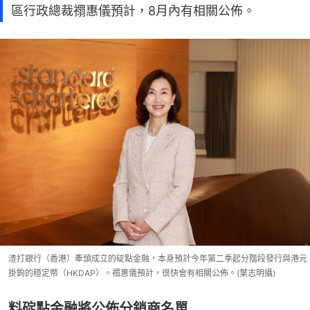
區行政總裁禤惠儀預計，8月內有相關公佈。
渣打銀行（香港）牽頭成立的碇點金融，本身預計今年第二季起分階段發行與港元
掛鉤的穩定幣（HKDAP）。禤惠儀預計，很快會有相關公佈。(葉志明攝)
料碇點金融將公佈分銷商名單