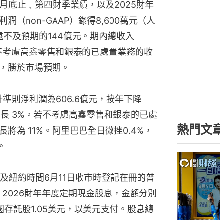
3月底止﹑第四財季業績，以及2025財年
（non-GAAP）錄得8,600萬元（人
遠不及預期的144億元。期內總收入
。若不考慮高鑫零售和銀泰的已處置業務的收
%，勝於市場預期。
準則淨利潤為606.6億元，按年下降
億元，增長 3%。若不考慮高鑫零售和銀泰的已處
熱門文
將為 11%。阿里巴巴全日微挫0.4%，
。
及紐約時間6月11日收市時登記在冊的普
2026財年年度定期現金股息，金額分別
美國存託股1.05美元，以美元支付。股息總