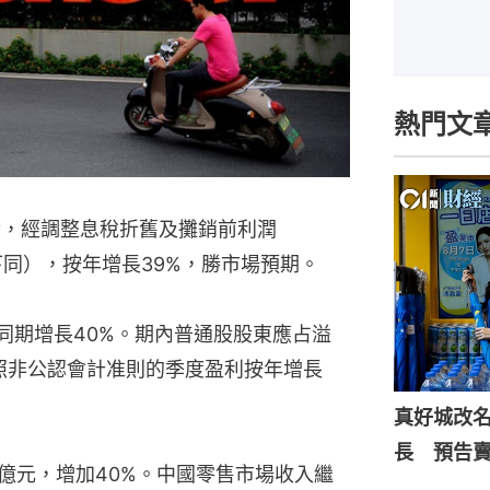
熱門文
績，經調整息稅折舊及攤銷前利潤
．下同），按年增長39%，勝市場預期。
去年同期增長40%。期內普通股股東應占溢
；按照非公認會計准則的季度盈利按年增長
真好城改
長 預告
20億元，增加40%。中國零售市場收入繼