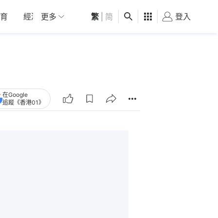
育
經濟
更多
01深圳
繁
觀點
|
简
健康
好食玩飛
登入
女
在Google
追蹤《香港01》