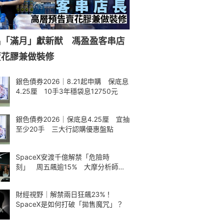
名「滿月」獻新猷 馮盈盈客串店
賣花膠兼做裝修
銀色債券2026｜8.21起申購 保底息
4.25厘 10手3年穩袋息12750元
銀色債券2026｜保底息4.25厘 宜抽
至少20手 三大行認購優惠盤點
SpaceX安渡千億解禁「危險時
刻」 周五飆逾15% 大摩分析師神
準
財經視野｜解禁兩日狂飆23%！
SpaceX是如何打破「拋售魔咒」？