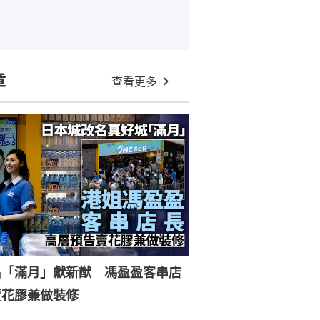
章
查看更多
名「滿月」獻新猷 馮盈盈客串店
賣花膠兼做裝修