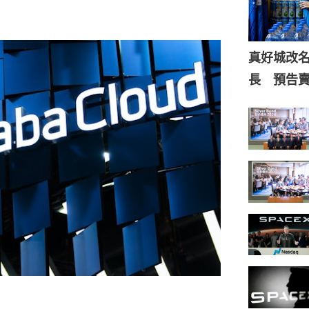
真好城改
長 預告