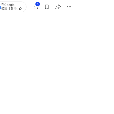
6
在Google
追蹤《香港01》