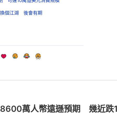
劃 可達10萬億美元消費規模
換個江湖 後會有期
8600萬人幣遠遜預期 幾近跌1