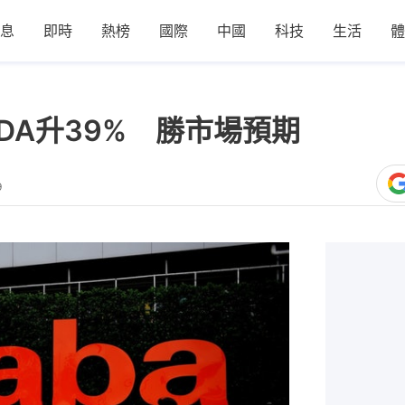
息
即時
熱榜
國際
中國
科技
生活
體
TDA升39% 勝市場預期
9