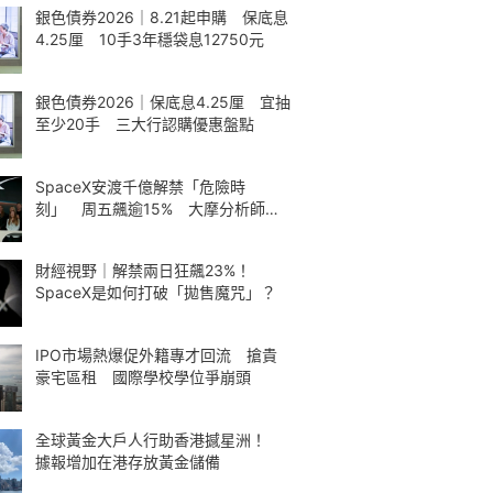
銀色債券2026｜8.21起申購 保底息
4.25厘 10手3年穩袋息12750元
銀色債券2026｜保底息4.25厘 宜抽
至少20手 三大行認購優惠盤點
SpaceX安渡千億解禁「危險時
刻」 周五飆逾15% 大摩分析師神
準
財經視野｜解禁兩日狂飆23%！
SpaceX是如何打破「拋售魔咒」？
IPO市場熱爆促外籍專才回流 搶貴
豪宅區租 國際學校學位爭崩頭
全球黃金大戶人行助香港撼星洲！
據報增加在港存放黃金儲備