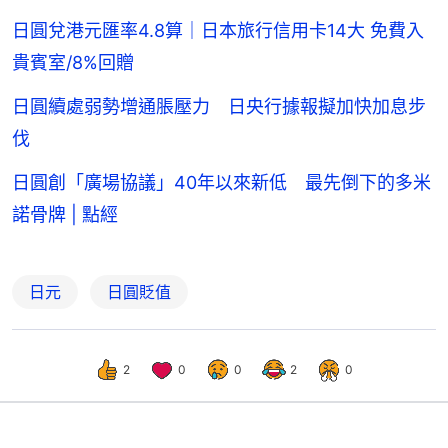
日圓兌港元匯率4.8算｜日本旅行信用卡14大 免費入
貴賓室/8%回贈
日圓續處弱勢增通脹壓力 日央行據報擬加快加息步
伐
日圓創「廣場協議」40年以來新低 最先倒下的多米
諾骨牌 | 點經
日元
日圓貶值
2
0
0
2
0