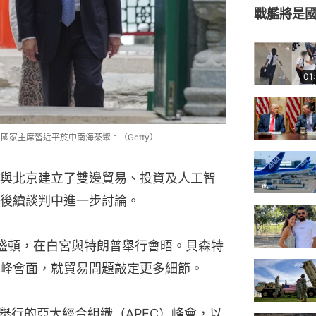
戰艦將是
01
國家主席習近平於中南海茶聚。（Getty）
與北京建立了雙邊貿易、投資及人工智
後續談判中進一步討論。
盛頓，在白宮與特朗普舉行會晤。貝森特
峰會面，就貿易問題敲定更多細節。
舉行的亞太經合組織（APEC）峰會，以