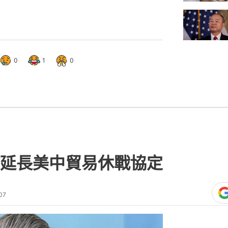
0
1
0
延長美中貿易休戰協定
07