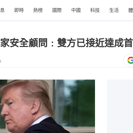
息
即時
熱榜
國際
中國
科技
生活
體
家安全顧問﹕雙方已接近達成首
2