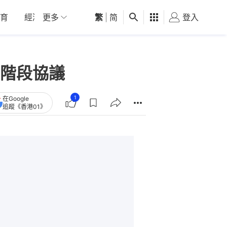
育
經濟
更多
01深圳
繁
觀點
|
简
健康
好食玩飛
登入
女
階段協議
1
在Google
追蹤《香港01》