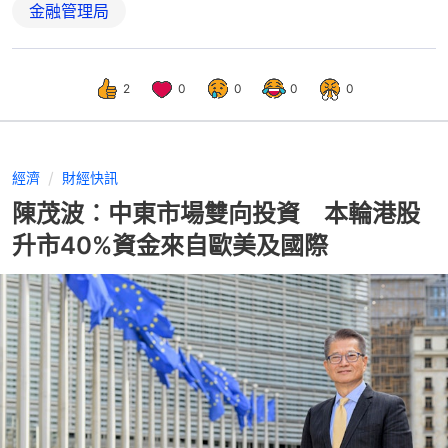
金融管理局
2
0
0
0
0
經濟
財經快訊
陳茂波︰中東市場雙向投資 本輪港股
升市40%資金來自歐美及國際