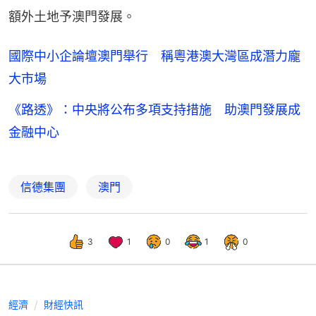
額外土地予澳門發展。
國際中小企論壇澳門舉行 稱粵港澳大灣區成潛力龐
大市場
《路透》：中央將公布多項支持措施 助澳門發展成
金融中心
信德集團
澳門
3
1
0
1
0
經濟
財經快訊