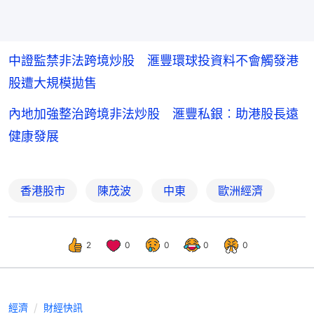
中證監禁非法跨境炒股 滙豐環球投資料不會觸發港
股遭大規模拋售
內地加強整治跨境非法炒股 滙豐私銀︰助港股長遠
健康發展
香港股市
陳茂波
中東
歐洲經濟
2
0
0
0
0
經濟
財經快訊