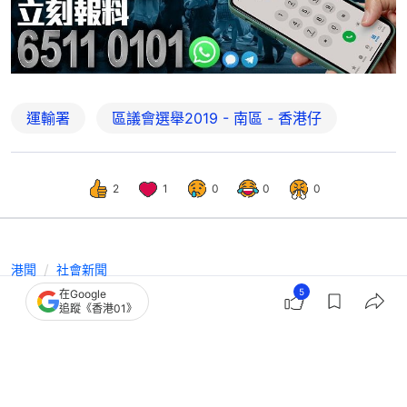
運輸署
區議會選舉2019 - 南區 - 香港仔
2
1
0
0
0
港聞
社會新聞
5
在Google
智慧交通基金至今批6.19億 有模擬技
追蹤《香港01》
術助建築工程揀最佳運輸路線