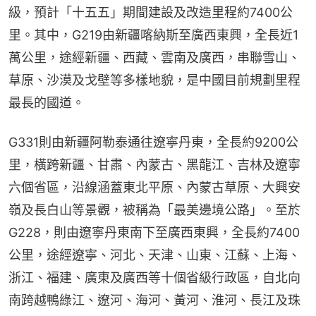
級，預計「十五五」期間建設及改造里程約7400公
里。其中，G219由新疆喀納斯至廣西東興，全長近1
萬公里，途經新疆、西藏、雲南及廣西，串聯雪山、
草原、沙漠及戈壁等多樣地貌，是中國目前規劃里程
最長的國道。
G331則由新疆阿勒泰通往遼寧丹東，全長約9200公
里，橫跨新疆、甘肅、內蒙古、黑龍江、吉林及遼寧
六個省區，沿線涵蓋東北平原、內蒙古草原、大興安
嶺及長白山等景觀，被稱為「最美邊境公路」。至於
G228，則由遼寧丹東南下至廣西東興，全長約7400
公里，途經遼寧、河北、天津、山東、江蘇、上海、
浙江、福建、廣東及廣西等十個省級行政區，自北向
南跨越鴨綠江、遼河、海河、黃河、淮河、長江及珠