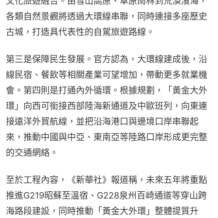
文化旅遊融合。由雪山高原、草原雨林到荒漠濱海，
各類自然景觀將透過大環線串聯，同時連接多座歷史
古城，打造具代表性的自駕旅遊路線。
第三是保障民生發展。官方認為，大環線建成後，沿
線民宿、餐飲等相關產業可望增加，帶動更多就業機
會。第四則是打通內外循環。根據規劃，「黃金大外
環」向西可銜接西部陸海新通道及中歐班列，向東連
接遠洋外貿航線，並把沿海港口與邊境口岸串聯起
來，推動中國與中亞、東南亞等陸路口岸形成更完整
的交通網絡。
至於工程內容，《新華社》報道稱，未來五年將重點
推進G219昭蘇至溫宿、G228泉州百崎通道等穿山跨
海路段建設，同時推動「黃金大外環」整體提質升