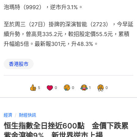
泡瑪特（9992），逆市升3.1%。
至於周三（27日）掛牌的深演智能（2723），今早延
續升勢，曾高見335.2元，較招股定價55.5元，累積
升幅逾5倍。最新報301元，升48.3%。
香港股市
5
0
0
1
0
經濟
財經快訊
恒生指數全日挫近600點 金價下跌累
紫金瀉逾9% 新世界逆市上揚