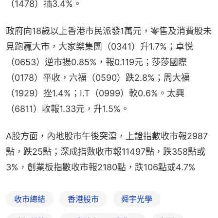
（1478）插3.4%。
政府向18歲以上香港市民派發1萬元，零售及消費股未
見跑贏大市，大家樂集團（0341）升1.7%；卓悦
（0653）逆市揚0.85%，報0.119元；莎莎國際
（0178）平收，六福（0590）跌2.8%；周大福
（1929）挫1.4%；I.T（0999）軟0.6%。太興
（6811）收報1.33元，升1.5%。
A股方面，內地股市午後突瀉，上證指數收市報2987
點，跌25點；深成指數收市報11497點，跌358點或
3%，創業板指數收市報2180點，跌106點或4.7%
收市總結
香港股市
舜宇光學