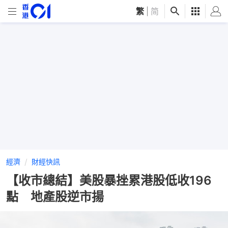
繁
|
简
經濟
財經快訊
【收市總結】美股暴挫累港股低收196
點 地產股逆市揚