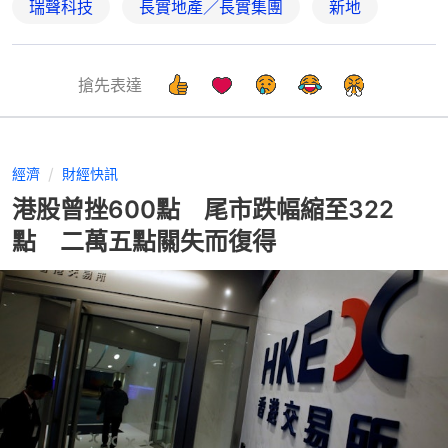
瑞聲科技
長實地產／長實集團
新地
搶先表達
經濟
財經快訊
港股曾挫600點 尾市跌幅縮至322
點 二萬五點關失而復得