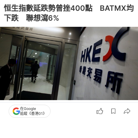
恒生指數延跌勢曾挫400點 BATMX均
下跌 聯想瀉6%
撰文：
張偉倫
在Google
出版：
2026-01-08 13:15
更新：
2026-01-08 13:15
追蹤《香港01》