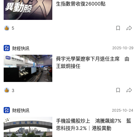
生指數曾收復26000點
5
財經快訊
2025-10-29
舜宇光學葉遼寧下月退任主席 由
王錟炯接任
3
財經快訊
2025-10-24
手機設備股炒上 鴻騰飆逾7% 藍
思科技升3.2%｜港股異動