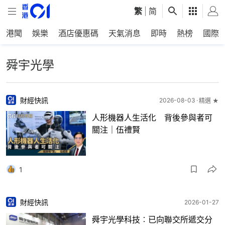
繁
|
简
港聞
娛樂
酒店優惠碼
天氣消息
即時
熱榜
國際
舜宇光學
財經快訊
2026-08-03
精選 ★
人形機器人生活化 背後參與者可
關注｜伍禮賢
1
財經快訊
2026-01-27
舜宇光學科技︰已向聯交所遞交分