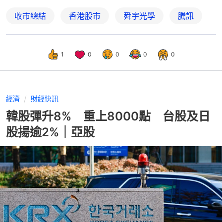
收市總結
香港股市
舜宇光學
騰訊
1
0
0
0
0
經濟
財經快訊
韓股彈升8% 重上8000點 台股及日
股揚逾2%｜亞股