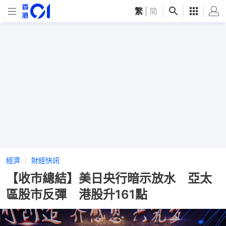
繁
|
简
經濟
財經快訊
【收市總結】美日央行暗示放水 亞太
區股市反彈 港股升161點