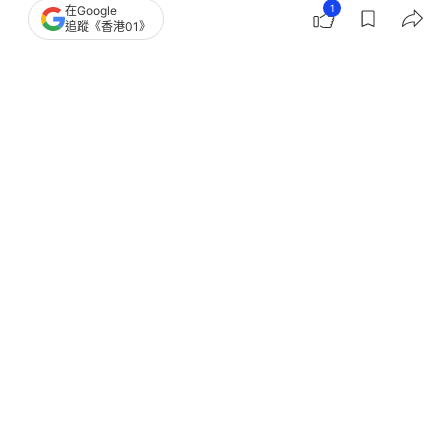
1
在Google
追蹤《香港01》
撰文：
張偉倫
出版：
2026-03-05 16:42
更新：
2026-03-05 16:42
亞太區內股市今日（4日）一洗頹風，全線反彈，其
中韓國股市更彈逾1成。港股亦隨外圍升勢而高開逾