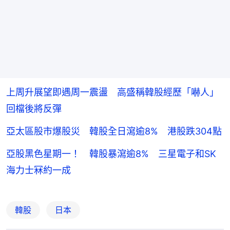
上周升展望即遇周一震盪 高盛稱韓股經歷「嚇人」
回檔後將反彈
亞太區股市爆股災 韓股全日瀉逾8% 港股跌304點
亞股黑色星期一！ 韓股暴瀉逾8% 三星電子和SK
海力士冧約一成
韓股
日本