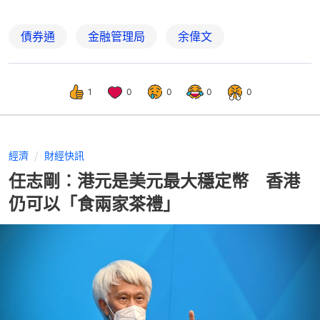
債券通
金融管理局
余偉文
1
0
0
0
0
經濟
財經快訊
任志剛︰港元是美元最大穩定幣 香港
仍可以「食兩家茶禮」