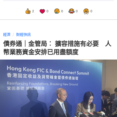
2
0
0
0
0
經濟
財經快訊
債券通｜金管局︰ 擴容措施有必要 人
幣業務資金安排已用盡額度