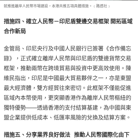
就推進離岸人民幣市場建設，本港共推五項具體措施。﹙路透社﹚
措施四、確立人民幣－印尼盾雙邊交易框架 開拓區域
合作新局
金管局、印尼央行及中國人民銀行已簽署《合作備忘
錄》，正式確立離岸人民幣與印尼盾的雙邊貨幣交易
框架，推動兩幣在跨境貿易與投資中更高效使用。陳
維民指出，印尼是中國最大貿易夥伴之一，亦是東盟
最大經濟體，雙方經貿往來密切。此框架不僅能促進
區域內本幣使用，更突顯香港作為離岸人民幣樞紐的
獨特優勢——透過香港的支付結算基建，為中國與東
盟企業提供低成本、低匯率風險的兌換及結算方案。
措施五、分享業界良好做法   推動人民幣國際化由下