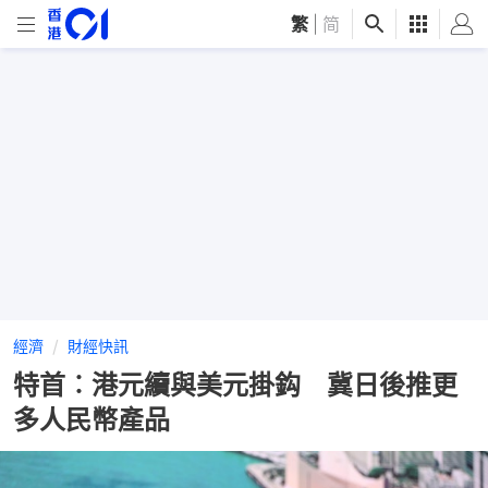
繁
|
简
經濟
財經快訊
特首︰港元續與美元掛鈎 冀日後推更
多人民幣產品