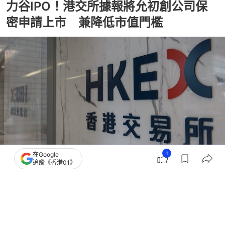
力谷IPO！港交所據報將允初創公司保
密申請上市 兼降低市值門檻
1
在Google
追蹤《香港01》
撰文：
黃文琪
出版：
2026-07-21 14:39
更新：
2026-07-21 14:39