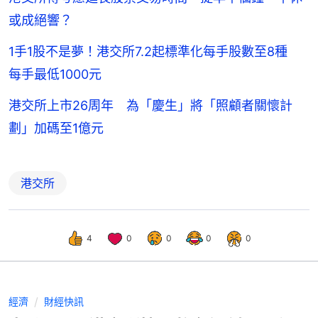
或成絕響？
1手1股不是夢！港交所7.2起標準化每手股數至8種
每手最低1000元
港交所上市26周年 為「慶生」將「照顧者關懷計
劃」加碼至1億元
港交所
4
0
0
0
0
經濟
財經快訊