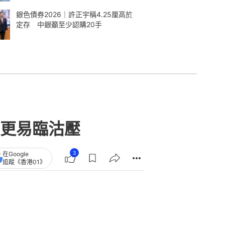
銀色債券2026｜許正宇稱4.25厘高於
定存 中銀籲至少認購20手
元更易臨沽壓
3
在Google
追蹤《香港01》