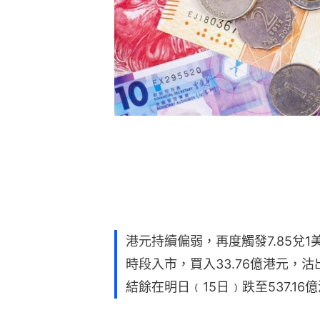
港元持續偏弱，再度觸發7.85兌
時段入市，買入33.76億港元，
結餘在明日﹙15日﹚跌至537.16