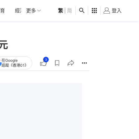
育
經濟
更多
01深圳
繁
觀點
|
简
健康
好食玩飛
登入
女
元
3
在Google
追蹤《香港01》