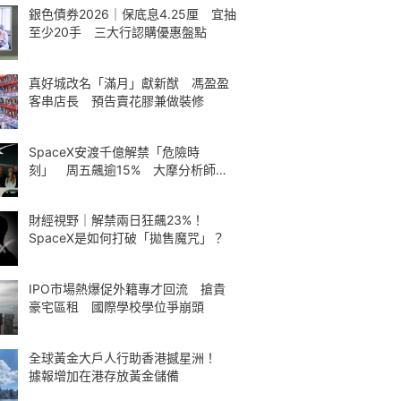
銀色債券2026｜保底息4.25厘 宜抽
至少20手 三大行認購優惠盤點
真好城改名「滿月」獻新猷 馮盈盈
客串店長 預告賣花膠兼做裝修
SpaceX安渡千億解禁「危險時
刻」 周五飆逾15% 大摩分析師神
準
財經視野｜解禁兩日狂飆23%！
SpaceX是如何打破「拋售魔咒」？
IPO市場熱爆促外籍專才回流 搶貴
豪宅區租 國際學校學位爭崩頭
全球黃金大戶人行助香港撼星洲！
據報增加在港存放黃金儲備