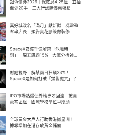
銀色債券2026｜保底息4.25厘 宜抽
至少20手 三大行認購優惠盤點
真好城改名「滿月」獻新猷 馮盈盈
客串店長 預告賣花膠兼做裝修
SpaceX安渡千億解禁「危險時
刻」 周五飆逾15% 大摩分析師神
準
財經視野｜解禁兩日狂飆23%！
SpaceX是如何打破「拋售魔咒」？
IPO市場熱爆促外籍專才回流 搶貴
豪宅區租 國際學校學位爭崩頭
全球黃金大戶人行助香港撼星洲！
據報增加在港存放黃金儲備