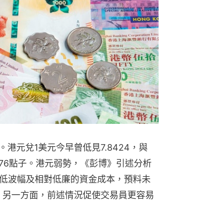
。港元兌1美元今早曾低見7.8424，與
差76點子。港元弱勢，《彭博》引述分析
低波幅及相對低廉的資金成本，預料未
。另一方面，前述情況促使交易員更​​容易