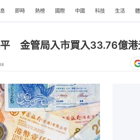
息
即時
熱榜
國際
中國
科技
生活
體
水平 金管局入市買入33.76億港
38