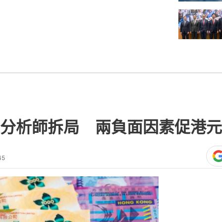
！ 分析師拆局 兩負面因素促港
45