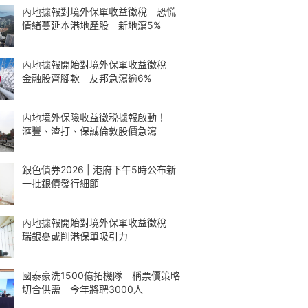
內地據報對境外保單收益徵稅 恐慌
情緒蔓延本港地產股 新地瀉5%
內地據報開始對境外保單收益徵稅
金融股齊腳軟 友邦急瀉逾6%
内地境外保險收益徵税據報啟動！
滙豐、渣打、保誠倫敦股價急瀉
銀色債券2026 | 港府下午5時公布新
一批銀債發行細節
內地據報開始對境外保單收益徵稅
瑞銀憂或削港保單吸引力
國泰豪洗1500億拓機隊 稱票價策略
切合供需 今年將聘3000人