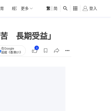
育
經濟
更多
01深圳
繁
觀點
|
简
健康
好食玩飛
登入
女
苦 長期受益」
3
在Google
追蹤《香港01》