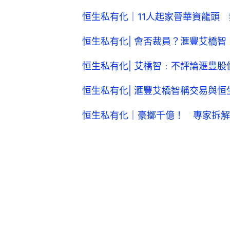
恒生私有化｜11人起家晉華資龍頭 
恒生私有化| 會否裁員？滙豐艾橋
恒生私有化| 艾橋智﹕不評論滙豐
恒生私有化| 滙豐艾橋智稱交易與
恒生私有化｜豪擲千億！ 專家拆解