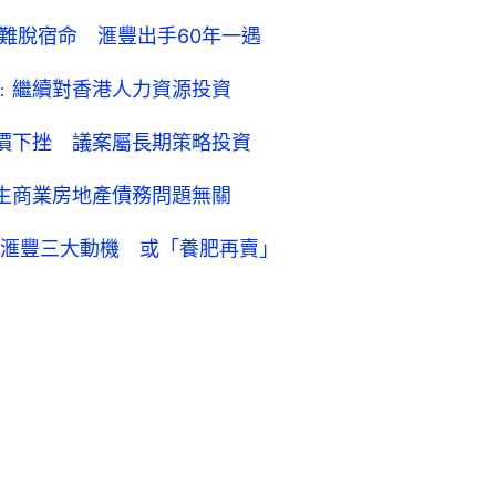
難脫宿命 滙豐出手60年一遇
智﹕繼續對香港人力資源投資
股價下挫 議案屬長期策略投資
恒生商業房地產債務問題無關
滙豐三大動機 或「養肥再賣」