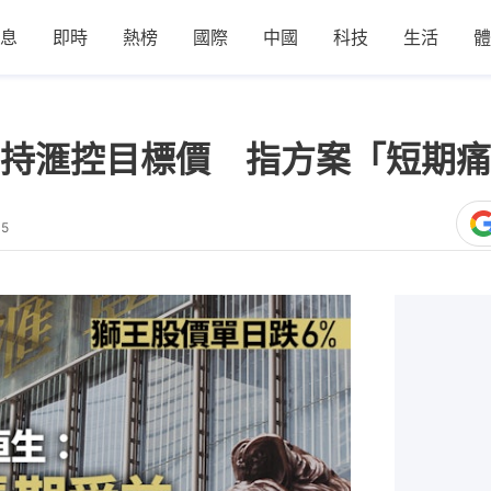
息
即時
熱榜
國際
中國
科技
生活
體
持滙控目標價 指方案「短期痛
35