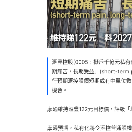
滙豐控股(0005﹚擬斥千億元私有
期痛苦，長期受益」(short-term pa
行預期滙控股價短期或有中單位數
機會。
摩通維持滙豐122元目標價，評級「
摩通預期，私有化將令滙控普通股權一級