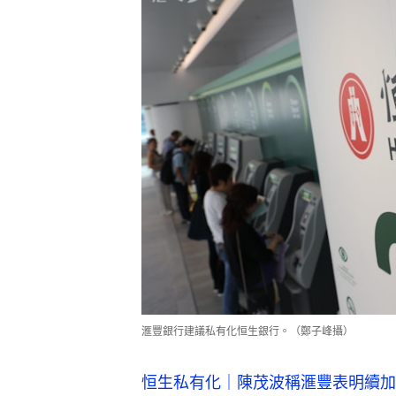
滙豐銀行建議私有化恒生銀行。（鄭子峰攝）
恒生私有化｜陳茂波稱滙豐表明續加