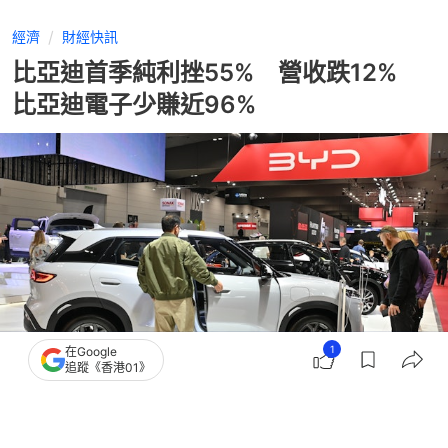
經濟
財經快訊
比亞迪首季純利挫55% 營收跌12%
比亞迪電子少賺近96%
1
在Google
追蹤《香港01》
撰文：
鄭文玥
出版：
2026-04-29 09:52
更新：
2026-04-29 09:52