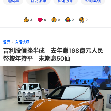
電動車
新能源車
香港股市
公司業績
3
0
0
0
0
經濟
財經快訊
吉利股價挫半成 去年賺168億元人民
幣按年持平 末期息50仙