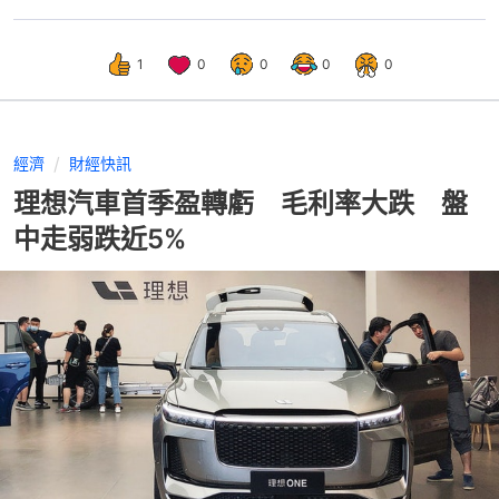
1
0
0
0
0
經濟
財經快訊
理想汽車首季盈轉虧 毛利率大跌 盤
中走弱跌近5%