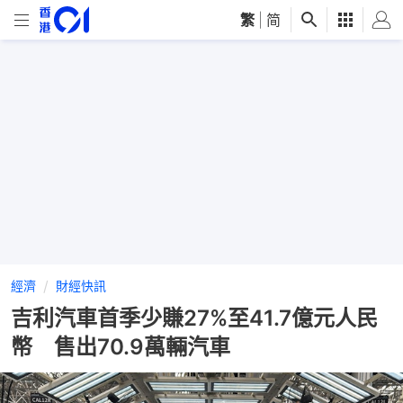
繁
|
简
經濟
財經快訊
吉利汽車首季少賺27%至41.7億元人民
幣 售出70.9萬輛汽車