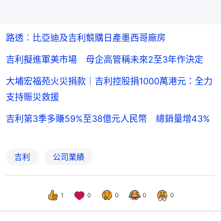
路透︰比亞迪及吉利競購日產墨西哥廠房
吉利擬進軍美市場 母企高管稱未來2至3年作決定
大埔宏福苑火災捐款｜吉利控股捐1000萬港元：全力
支持賑災救援
吉利第3季多賺59%至38億元人民幣 總銷量增43%
吉利
公司業績
1
0
0
0
0