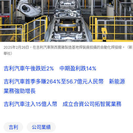
2025年2月26日，在吉利汽車陜西寶雞製造基地焊裝廠拍攝的自動化焊接線。（新
華社）
吉利汽車午後跌近2% 中期盈利跌14%
吉利汽車首季多賺264%至56.7億元人民幣 新能源
業務強勁增長
吉利汽車注入15億人幣 成立合資公司拓智駕業務
吉利
公司業績