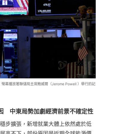
螢幕播放著聯儲局主席鮑威爾（Jerome Powell ）舉行的記
因 中東局勢加劇經濟前景不確定性
穩步擴張，新增就業大體上依然處於低
居高不下，部份原因是近期全球能源價