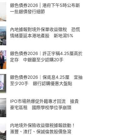
銀色債券2026 | 港府下午5時公布新
一批銀債發行細節
內地據報對境外保單收益徵稅 恐慌
情緒蔓延本港地產股 新地瀉5%
銀色債券2026｜許正宇稱4.25厘高於
定存 中銀籲至少認購20手
銀色債券2026｜保底息4.25厘 宜抽
至少20手 銀行認購優惠大盤點
IPO市場熱爆促外籍專才回流 搶貴
豪宅區租 國際學校學位爭崩頭
内地境外保險收益徵税據報啟動！
滙豐、渣打、保誠倫敦股價急瀉