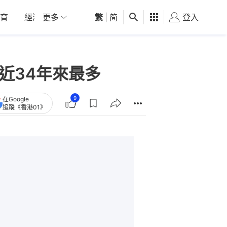
育
經濟
更多
01深圳
繁
觀點
|
简
健康
好食玩飛
登入
女
近34年來最多
9
在Google
追蹤《香港01》