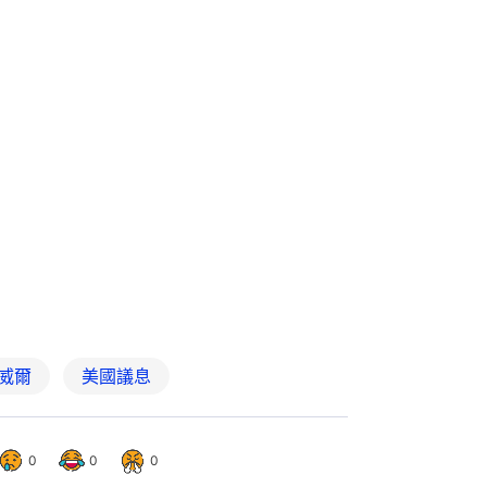
威爾
美國議息
0
0
0