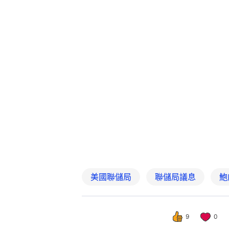
美國聯儲局
聯儲局議息
鮑
9
0