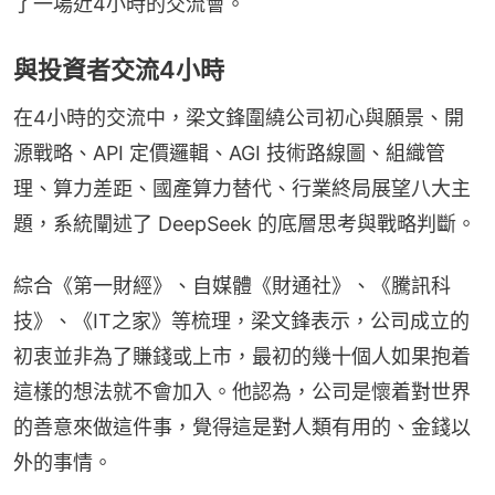
了一場近4小時的交流會。
與投資者交流4小時
在4小時的交流中，梁文鋒圍繞公司初心與願景、開
源戰略、API 定價邏輯、AGI 技術路線圖、組織管
理、算力差距、國產算力替代、行業終局展望八大主
題，系統闡述了 DeepSeek 的底層思考與戰略判斷。
綜合《第一財經》、自媒體《財通社》、《騰訊科
技》、《IT之家》等梳理，梁文鋒表示，公司成立的
初衷並非為了賺錢或上市，最初的幾十個人如果抱着
這樣的想法就不會加入。他認為，公司是懷着對世界
的善意來做這件事，覺得這是對人類有用的、金錢以
外的事情。