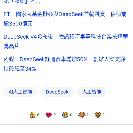
認「談崩」謠言
FT︰國家大基金擬參與DeepSeek首輪融資 估值或
逾3500億元
DeepSeek V4發布後 騰訊和阿里等科技企業搶購華
為晶片
內媒︰DeepSeek註冊資本增加50% 創辦人梁文鋒
持股飆至34%
AI人工智能
DeepSeek
人工智能
6
0
0
1
1