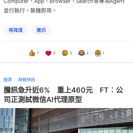
Computer、App、Browser、Search等專項Agent
並行執行，裝機即用。
格隆匯
騰訊
7
0
0
2
1
經濟
財經快訊
騰訊急升近6% 重上460元 FT︰公
司正測試微信AI代理原型