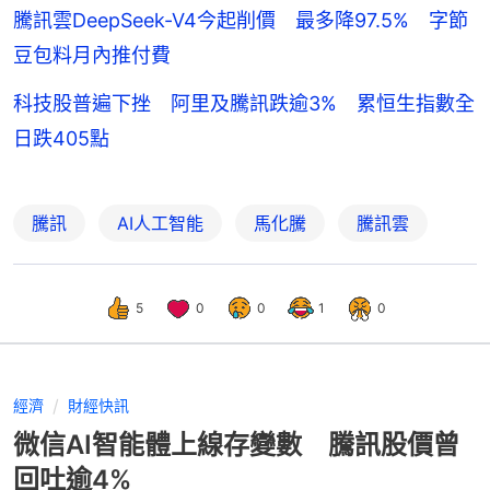
騰訊雲DeepSeek-V4今起削價 最多降97.5% 字節
豆包料月內推付費
科技股普遍下挫 阿里及騰訊跌逾3% 累恒生指數全
日跌405點
騰訊
AI人工智能
馬化騰
騰訊雲
5
0
0
1
0
經濟
財經快訊
微信AI智能體上線存變數 騰訊股價曾
回吐逾4%