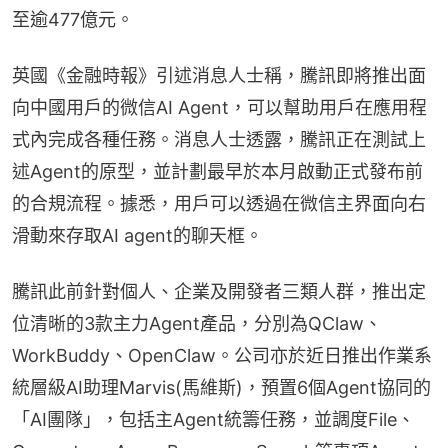
至逾477億元。
英國《金融時報》引述消息人士稱，騰訊即將推出面
向中國用戶的微信AI Agent，可以幫助用戶在應用程
式內完成各種任務。消息人士透露，騰訊正在測試上
述Agent的原型，並計劃最早於本月啟動正式發布前
的合規流程。據悉，用戶可以透過在微信主界面向右
滑動來存取AI agent的聊天框。
騰訊此前針對個人、企業及開發者三類人群，推出定
位清晰的3款主力Agent產品，分別為QClaw、
WorkBuddy、OpenClaw。公司亦於近日推出作業系
統層級AI助理Marvis(馬維斯)，預置6個Agent協同的
「AI團隊」，包括主Agent統籌任務，並調度File、