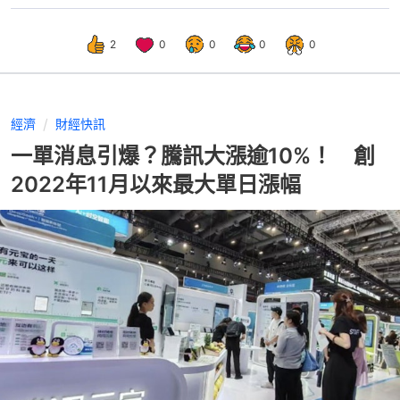
2
0
0
0
0
經濟
財經快訊
一單消息引爆？騰訊大漲逾10%！ 創
2022年11月以來最大單日漲幅