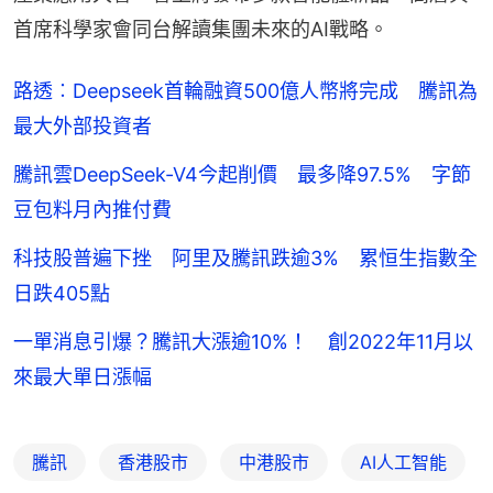
首席科學家會同台解讀集團未來的AI戰略。
路透︰Deepseek首輪融資500億人幣將完成 騰訊為
最大外部投資者
騰訊雲DeepSeek-V4今起削價 最多降97.5% 字節
豆包料月內推付費
科技股普遍下挫 阿里及騰訊跌逾3% 累恒生指數全
日跌405點
一單消息引爆？騰訊大漲逾10%！ 創2022年11月以
來最大單日漲幅
騰訊
香港股市
中港股市
AI人工智能