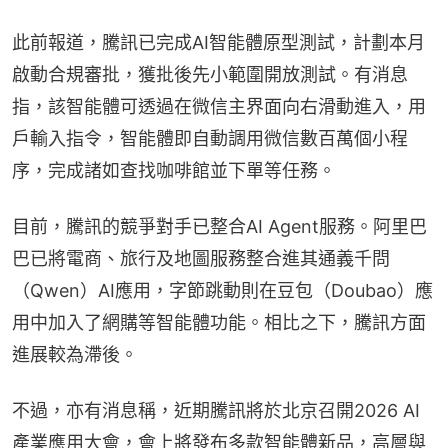
此前報道，騰訊已完成AI智能體原型測試，計劃本月
啟動合規審批，獲批後先小範圍開放測試。有消息
指，該智能體可透過在微信主界面向右滑動進入，用
戶輸入指令，智能體即自動調用微信數百萬個小程
序，完成諸如查找咖啡館並下單等任務。
目前，騰訊的競爭對手已整合AI Agent服務。阿里巴
巴已將電商、旅行及地圖服務整合進其通義千問
（Qwen）AI應用，字節跳動則在豆包（Doubao）應
用中加入了網購等智能體功能。相比之下，騰訊方面
進展較為滯後。
不過，亦有消息稱，近期騰訊將於北京召開2026 AI
產業應用大會，會上將發布多款智能體新品，高層與