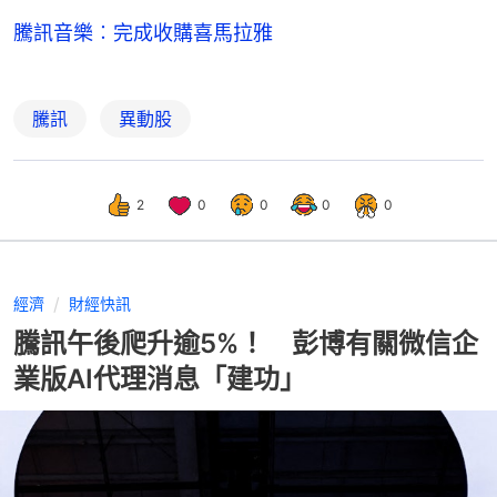
騰訊音樂︰完成收購喜馬拉雅
騰訊
異動股
2
0
0
0
0
經濟
財經快訊
騰訊午後爬升逾5%！ 彭博有關微信企
業版AI代理消息「建功」