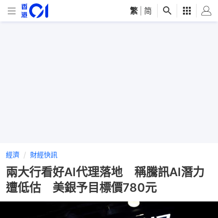
繁
|
简
經濟
財經快訊
兩大行看好AI代理落地 稱騰訊AI潛力
遭低估 美銀予目標價780元