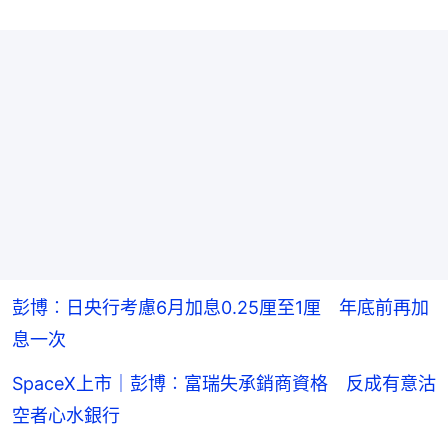
彭博︰日央行考慮6月加息0.25厘至1厘 年底前再加
息一次
SpaceX上市｜彭博︰富瑞失承銷商資格 反成有意沽
空者心水銀行