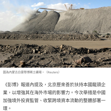
圖為內蒙古白雲鄂博稀土礦場。（Reuters）
《彭博》報道內提及，北京歷來善於扶持本國龍頭企
業，以增強其在海外市場的影響力。今次舉措是中國
加強境外投資監管、收緊跨境資本流動的整體部署一
環。