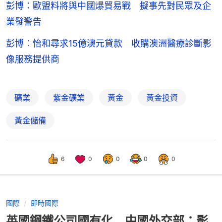
彭博：歐盟料將與中國爆貿易戰 擬事先對民眾及企
業發警告
彭博︰怡和尋求15億澳元貸款 收購澳洲醫療診斷影
像服務提供商
礦業
紫金礦業
黃金
黃金投資
黃金儲備
6
0
0
0
0
國際
即時國際
英國鋼鐵公司國有化 中國外交部：影