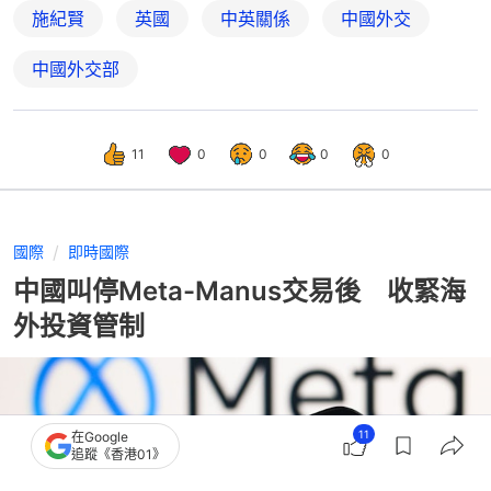
施紀賢
英國
中英關係
中國外交
中國外交部
11
0
0
0
0
國際
即時國際
中國叫停Meta-Manus交易後 收緊海
外投資管制
11
在Google
追蹤《香港01》