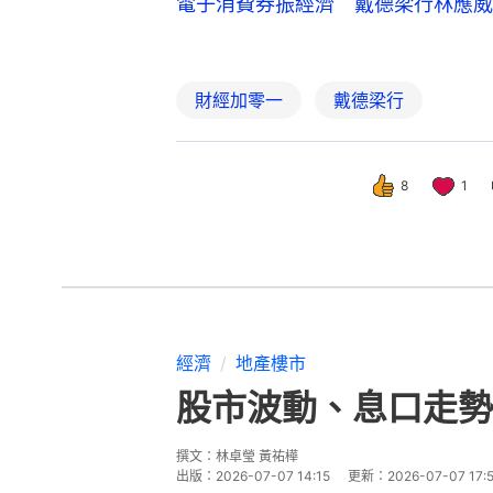
電子消費券振經濟 戴德梁行林應威
財經加零一
戴德梁行
8
1
經濟
地產樓市
股市波動、息口走勢
撰文：
林卓瑩 黃祐樺
出版：
2026-07-07 14:15
更新：
2026-07-07 17: