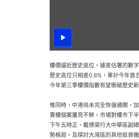
播
放
影
片
樓價逼近歷史高位，據差估署的數字，
歷史高位只相差0.8%，單計今年首
今年第三季樓價指數有望衝破歷史新
惟同時，中港尚未完全恢復通關，加
賣樓個案屢見不鮮，市場對樓市下半
下午五時正，戴德梁行大中華區副總
勢格局，及探討大灣區的其他投資機