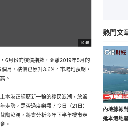
熱門文
19:45
總
共
時
間
6月份的樓價指數，距離2019年5月的
五個月，樓價已累升3.6%。市場均預期，
高。
上本港正經歷新一輪的移民浪潮，放盤
年走勢，是否過度樂觀？今日（21日）
內地據報
裁陶汝鴻，將會分析今年下半年樓市走
延本港地產
會。