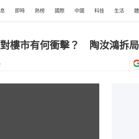
息
即時
熱榜
國際
中國
科技
生活
體
對樓市有何衝擊？ 陶汝鴻拆局
2