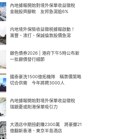
內地據報開始對境外保單收益徵稅
金融股齊腳軟 友邦急瀉逾6%
内地境外保險收益徵税據報啟動！
滙豐、渣打、保誠倫敦股價急瀉
銀色債券2026 | 港府下午5時公布新
一批銀債發行細節
國泰豪洗1500億拓機隊 稱票價策略
切合供需 今年將聘3000人
內地據報開始對境外保單收益徵稅
瑞銀憂或削港保單吸引力
大酒店中期扭虧賺2300萬 將豪擲21
億翻新香港、東京半島酒店