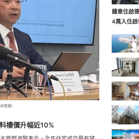
鍾意住啟
4萬入住啟
卓瑩攝）
料樓價升幅近10%
主管鄧淑賢表示，全年住宅成交量有望