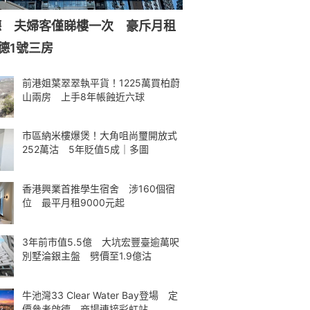
德 夫婦客僅睇樓一次 豪斥月租
德1號三房
前港姐葉翠翠執平貨！1225萬買柏蔚
山兩房 上手8年帳蝕近六球
市區納米樓爆煲！大角咀尚璽開放式
252萬沽 5年貶值5成｜多圖
香港興業首推學生宿舍 涉160個宿
位 最平月租9000元起
3年前市值5.5億 大坑宏豐臺逾萬呎
別墅淪銀主盤 劈價至1.9億沽
牛池灣33 Clear Water Bay登場 定
價參考啟德 商場連接彩虹站