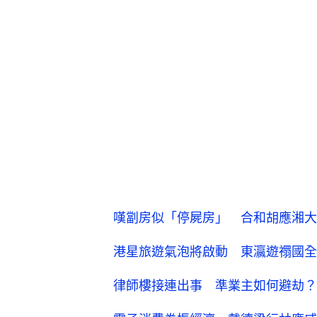
嘆劏房似「停屍房」 合和胡應湘大
港星旅遊氣泡將啟動 東瀛遊禤國全
律師樓接連出事 準業主如何避劫？