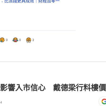
：比派錢更具成效｜財經加零一
0
0
2
影響入市信心 戴德梁行料樓價
54