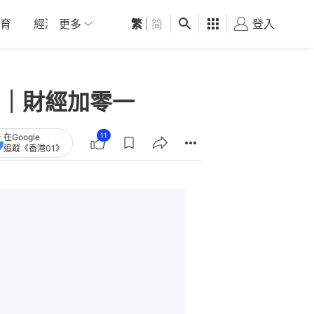
育
經濟
更多
01深圳
繁
觀點
|
简
健康
好食玩飛
登入
女
｜財經加零一
11
在Google
追蹤《香港01》