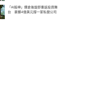
「AI股神」爆倉後旋即重返投資舞
台 豪擲4億美元撐一家私營公司