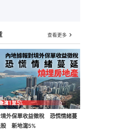
章
查看更多
對境外保單收益徵稅 恐慌情緒蔓
股 新地瀉5%