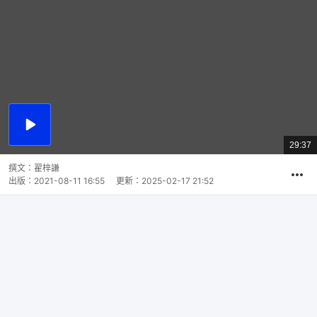
播
放
29:37
總
影
共
片
時
撰文：
翟梓謙
間
出版：
2021-08-11 16:55
更新：
2025-02-17 21:52