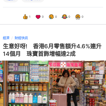
1
0
0
0
0
經濟
財經快訊
生意好呀! 香港6月零售額升4.6%連升
14個月 珠寶首飾增幅達2成