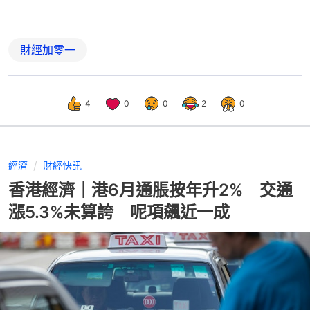
財經加零一
4
0
0
2
0
經濟
財經快訊
香港經濟｜港6月通脹按年升2% 交通
漲5.3%未算誇 呢項飆近一成