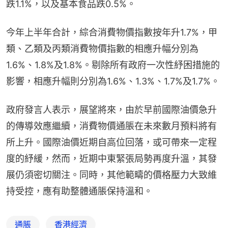
跌1.1%，以及基本食品跌0.5%。
今年上半年合計，綜合消費物價指數按年升1.7%，甲
類、乙類及丙類消費物價指數的相應升幅分別為
1.6%、1.8%及1.8%。剔除所有政府一次性紓困措施的
影響，相應升幅則分別為1.6%、1.3%、1.7%及1.7%。
政府發言人表示，展望將來，由於早前國際油價急升
的傳導效應繼續，消費物價通脹在未來數月預料將有
所上升。國際油價近期自高位回落，或可帶來一定程
度的紓緩，然而，近期中東緊張局勢再度升溫，其發
展仍須密切關注。同時，其他範疇的價格壓力大致維
持受控，應有助整體通脹保持溫和。
通脹
香港經濟