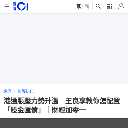
繁
|
简
經濟
財經快訊
港通脹壓力勢升溫 王良享教你怎配置
「股金匯債」｜財經加零一