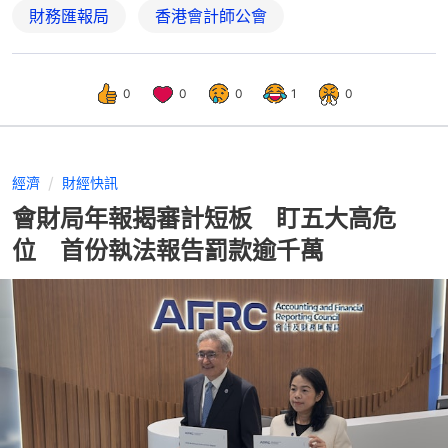
財務匯報局
香港會計師公會
0
0
0
1
0
經濟
財經快訊
會財局年報揭審計短板 盯五大高危
位 首份執法報告罰款逾千萬