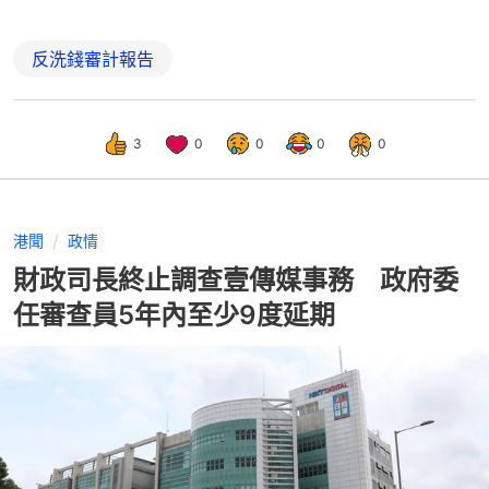
反洗錢審計報告
3
0
0
0
0
港聞
政情
財政司長終止調查壹傳媒事務 政府委
任審查員5年內至少9度延期