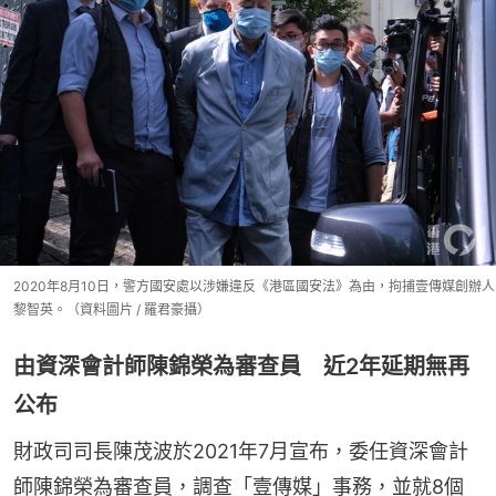
2020年8月10日，警方國安處以涉嫌違反《港區國安法》為由，拘捕壹傳媒創辦人
黎智英。（資料圖片 / 羅君豪攝）
由資深會計師陳錦榮為審查員 近2年延期無再
公布
財政司司長陳茂波於2021年7月宣布，委任資深會計
師陳錦榮為審查員，調查「壹傳媒」事務，並就8個