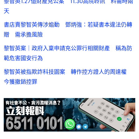
黎智英1.27億財產充公案 11.30高院聆訊 料需時兩
天
書店賣黎智英傳涉煽動 鄧炳強：若疑書本違法仍轉
贈 需承擔風險
黎智英案｜政府入稟申請充公罪行相關財產 稱為防
範危害國安行為
黎智英被指欺詐科技園案 轉作控方證人的周達權
今獲撤銷控罪