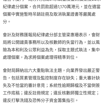
紀律處分個案，合共罰款超過1,170萬港元，並在適當
個案中實施暫時吊銷註冊及取消執業證書等嚴厲處
分。
會計及財務匯報局紀律處分部主管梁惠珊表示，會財
局將公開譴責事務所以及核數師的失當行為，並以風
險為本和利及公眾利益為先，採取主題式執法，集中
處理個案，為求將個案處理得精準到位。
會財局歸納出六大重點執法主題，向業界發出嚴正警
告，包括質素管理及監控制度存在缺失；重大審計缺
失及不恰當的審計意見；系統性逾期歸檔及不當倒簽
工作底稿；違反註冊規定；違反核數師獨立性規定；
違反打擊洗錢及恐怖分子資金籌集指引。