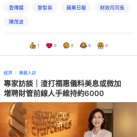
壹傳媒
黎智英
蘋果日報
財政司司長
陳茂波
1
0
0
0
0
經濟
專題人訪
專家訪談｜渣打禤惠儀料美息或微加
增聘財管前線人手維持約6000