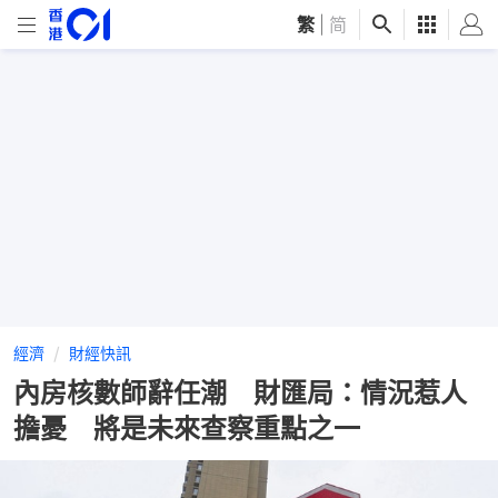
繁
|
简
經濟
財經快訊
內房核數師辭任潮 財匯局：情況惹人
擔憂 將是未來查察重點之一