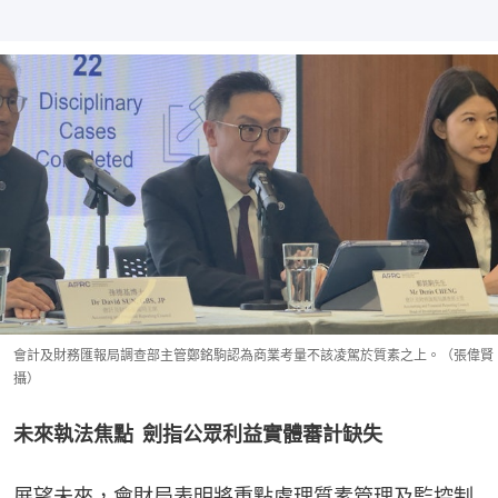
會計及財務匯報局調查部主管鄭銘駒認為商業考量不該凌駕於質素之上。（張偉賢
攝）
未來執法焦點  劍指公眾利益實體審計缺失
展望未來，會財局表明將重點處理質素管理及監控制