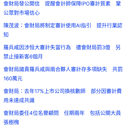
會財局發公開信 提醒會計師保障IPO審計質素 鞏
公眾對市場信心
陳茂波：會財局將制定審計使用AI指引 提升行業認
知
羅兵咸因涉恒大審計失當行為 遭會財局罰3億 另
禁止接新客6個月
會財局譴責羅兵咸與兩合夥人審計存多項缺失 共罰
160萬元
會財局：去年17%上市公司換核數師 部分因審計費
用未達成共識
會財局委任4位名譽顧問 任期兩年 包括公關大員
張樹槐