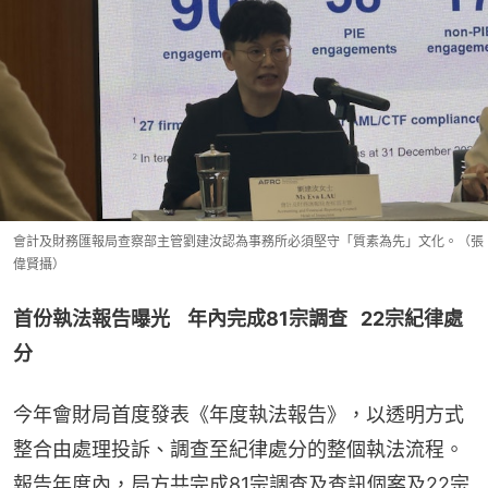
會計及財務匯報局查察部主管劉建汝認為事務所必須堅守「質素為先」文化。（張
偉賢攝）
首份執法報告曝光    年內完成81宗調查   22宗紀律處
分
今年會財局首度發表《年度執法報告》，以透明方式
整合由處理投訴、調查至紀律處分的整個執法流程。
報告年度內，局方共完成81宗調查及查訊個案及22宗