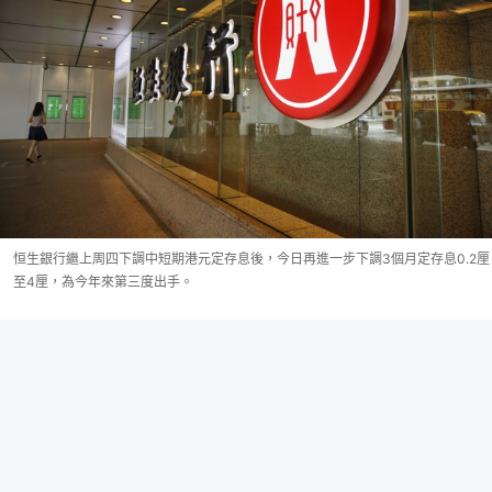
恒生銀行繼上周四下調中短期港元定存息後，今日再進一步下調3個月定存息0.2厘
至4厘，為今年來第三度出手。