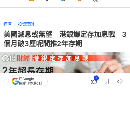
經濟
投資理財
美國減息或無望 港銀爆定存加息戰 3
個月破3厘呢間推2年存期
7
在Google
追蹤《香港01》
撰文：
顧慧宇