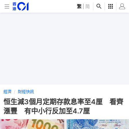
繁
|
简
經濟
財經快訊
恒生減3個月定期存款息率至4厘 看齊
滙豐 有中小行反加至4.7厘