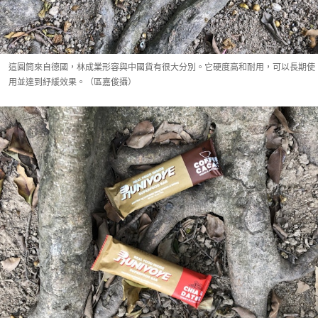
這圓筒來自德國，林成業形容與中國貨有很大分別。它硬度高和耐用，可以長期使
用並達到紓緩效果。（區嘉俊攝）