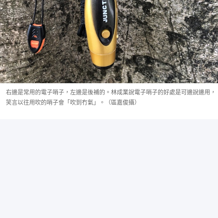
右邊是常用的電子哨子，左邊是後補的。林成業說電子哨子的好處是可邊說邊用，
笑言以往用吹的哨子會「吹到冇氣」。（區嘉俊攝）