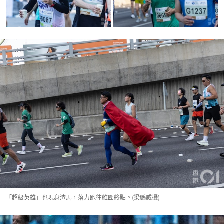
「超級英雄」也現身渣馬，落力跑往維園終點。(梁鵬威攝)