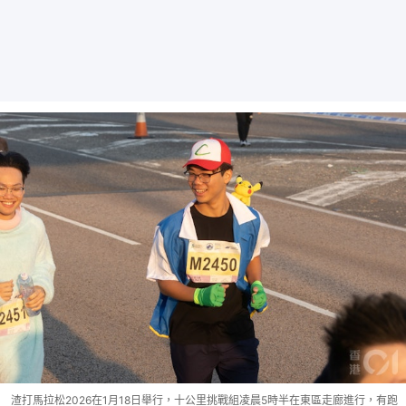
渣打馬拉松2026在1月18日舉行，十公里挑戰組凌晨5時半在東區走廊進行，有跑