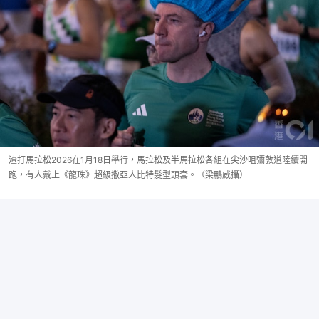
渣打馬拉松2026在1月18日舉行，馬拉松及半馬拉松各組在尖沙咀彌敦道陸續開
跑，有人戴上《龍珠》超級撒亞人比特髮型頭套。（梁鵬威攝）