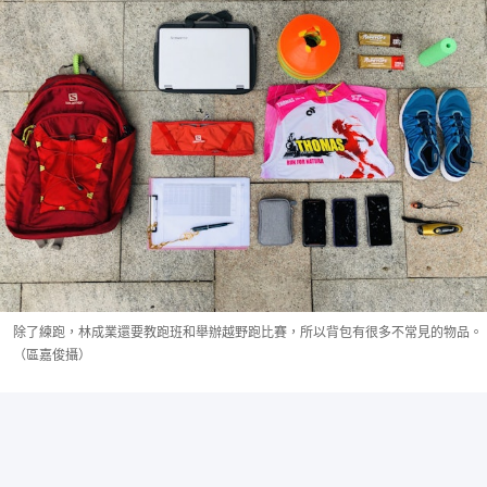
除了練跑，林成業還要教跑班和舉辦越野跑比賽，所以背包有很多不常見的物品。
（區嘉俊攝）