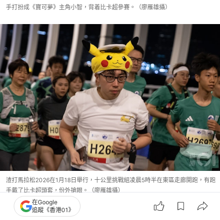
手打扮成《寶可夢》主角小智，背着比卡超參賽。（廖雁雄攝）
渣打馬拉松2026在1月18日舉行，十公里挑戰組凌晨5時半在東區走廊開跑，有跑
手戴了比卡超頭套，份外搶眼。（廖雁雄攝）
在Google
追蹤《香港01》