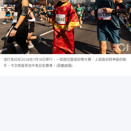
渣打馬拉松2026在1月18日舉行，一如過往變成扮嘢大賽，上屆裝扮財神爺的跑
手，今次再度參加半馬拉松賽事。(梁鵬威攝)