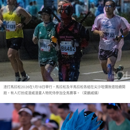
渣打馬拉松2026在1月18日舉行，馬拉松及半馬拉松各組在尖沙咀彌敦道陸續開
跑，有人打扮成漫威漫畫人物死侍參加全馬賽事。（梁鵬威攝）