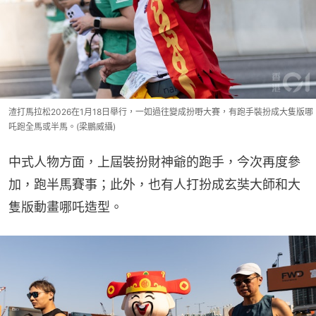
渣打馬拉松2026在1月18日舉行，一如過往變成扮嘢大賽，有跑手裝扮成大隻版哪
吒跑全馬或半馬。(梁鵬威攝)
中式人物方面，上屆裝扮財神爺的跑手，今次再度參
加，跑半馬賽事；此外，也有人打扮成玄奘大師和大
隻版動畫哪吒造型。