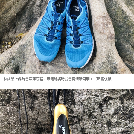
林成業上課時會穿薄底鞋，示範跑姿時就會更清晰易明。（區嘉俊攝）