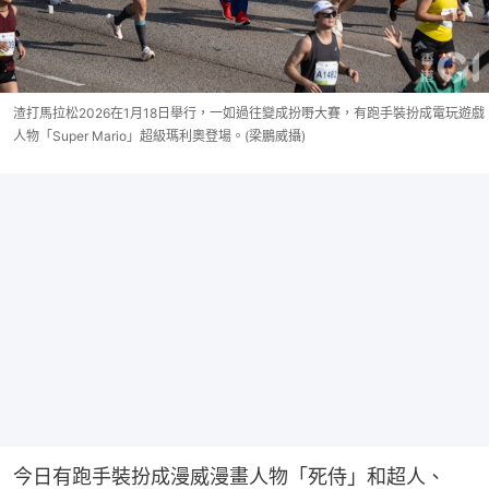
渣打馬拉松2026在1月18日舉行，一如過往變成扮嘢大賽，有跑手裝扮成電玩遊戲
人物「Super Mario」超級瑪利奧登場。(梁鵬威攝)
今日有跑手裝扮成漫威漫畫人物「死侍」和超人、