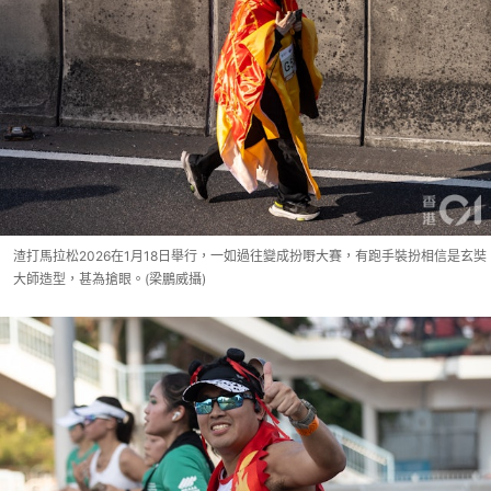
渣打馬拉松2026在1月18日舉行，一如過往變成扮嘢大賽，有跑手裝扮相信是玄奘
大師造型，甚為搶眼。(梁鵬威攝)