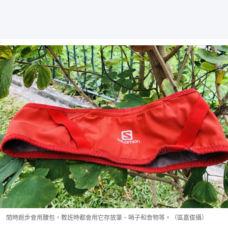
閒時跑步會用腰包，教班時都會用它存放筆、哨子和食物等。（區嘉俊攝）