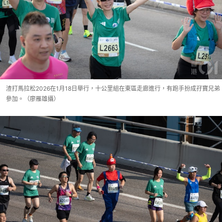
渣打馬拉松2026在1月18日舉行，十公里組在東區走廊進行，有跑手扮成孖寶兄弟
參加。（廖雁雄攝）