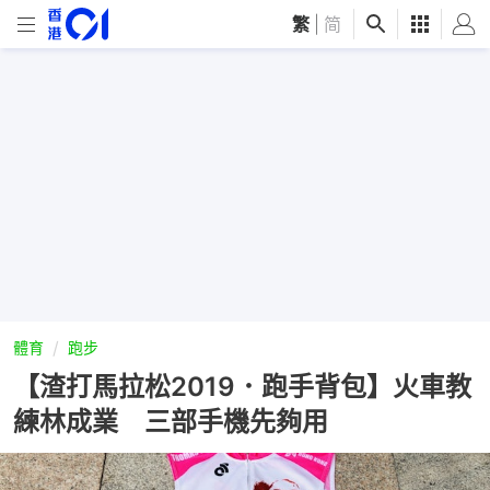
繁
|
简
體育
跑步
【渣打馬拉松2019．跑手背包】火車教
練林成業 三部手機先夠用