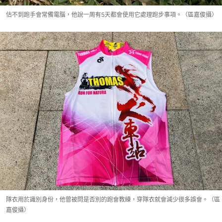
估不到跑手會常備電腦，他說一周有5天都會使用它處理跑步事項。（區嘉俊攝）
隊衣用於識別身份，他曾被問是否別的跑會教練，穿隊衣就會減少很多誤會。（區
嘉俊攝）