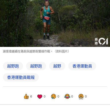
謝覺偉繼續在路跑與越野跑雙線作戰。（資料圖片）
越野跑
越野跑
越野
香港運動員
香港運動員戰報
6
0
0
0
0