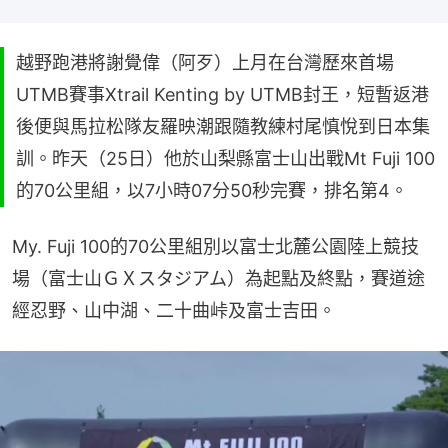
越野跑港將謝覺偉（阿歹）上月在台灣歷來首場
UTMB賽事Xtrail Kenting by UTMB封王，短暫返港
後便與馬拉松隊友羅映潮跟隨教練村尾慎悅到日本集
訓。昨天（25日）他於山梨縣富士山出戰Mt Fuji 100
的70公里組，以7小時07分50秒完賽，排名第4。
My. Fuji 100的70公里組別以富士北麓公園陸上競技
場（富士山ＧＸスタジアム）為起點及終點，賽道途
經忍野、山中湖、二十曲峠及富士吉田。