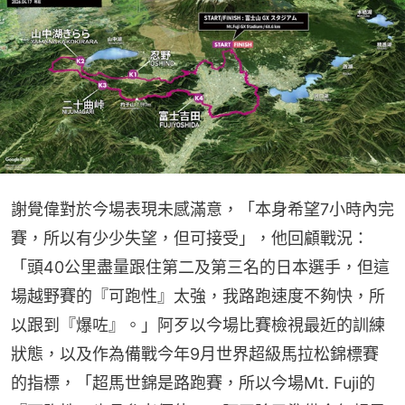
謝覺偉對於今場表現未感滿意，「本身希望7小時內完
賽，所以有少少失望，但可接受」，他回顧戰況：
「頭40公里盡量跟住第二及第三名的日本選手，但這
場越野賽的『可跑性』太強，我路跑速度不夠快，所
以跟到『爆咗』。」阿歹以今場比賽檢視最近的訓練
狀態，以及作為備戰今年9月世界超級馬拉松錦標賽
的指標，「超馬世錦是路跑賽，所以今場Mt. Fuji的