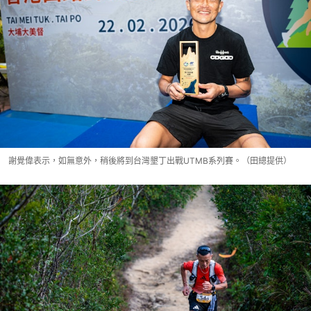
謝覺偉表示，如無意外，稍後將到台灣墾丁出戰UTMB系列賽。（田總提供）