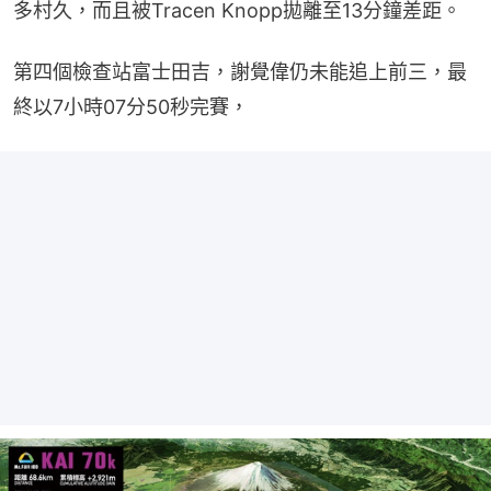
多村久，而且被Tracen Knopp拋離至13分鐘差距。
第四個檢查站富士田吉，謝覺偉仍未能追上前三，最
終以7小時07分50秒完賽，