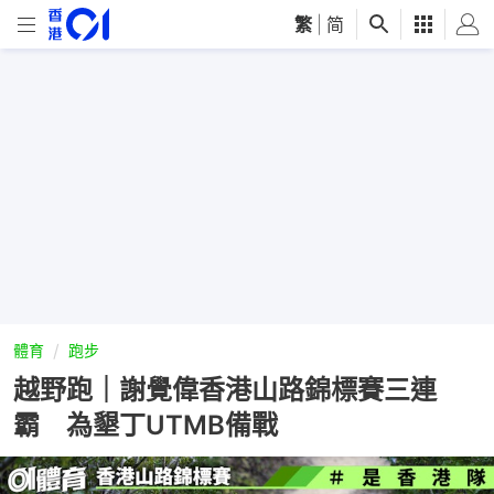
繁
|
简
體育
跑步
越野跑｜謝覺偉香港山路錦標賽三連
霸 為墾丁UTMB備戰