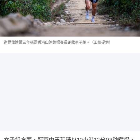
謝覺偉連續三年稱霸香港山路錦標賽長距離男子組。（田總提供）
女子組方面，冠軍由王芷琦以10小時12分03秒奪得，