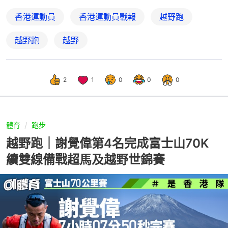
香港運動員
香港運動員戰報
越野跑
越野跑
越野
2
1
0
0
0
體育
跑步
越野跑｜謝覺偉第4名完成富士山70K
續雙線備戰超馬及越野世錦賽