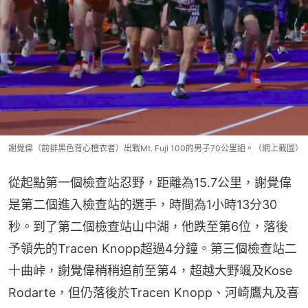
謝覺偉（前排黑色背心橙衣者）出戰Mt. Fuji 100的男子70公里組。（網上截圖）
從起點第一個檢查站忍野，距離為15.7公里，謝覺偉
是第二個進入檢查站的選手，時間為1小時13分30
秒。到了第二個檢查站山中湖，他跌至第6位，落後
予領先的Tracen Knopp超過4分鐘。第三個檢查站二
十曲峠，謝覺偉稍稍追前至第4，超越大野颯及Kose 
Rodarte，但仍落後於Tracen Knopp、河崎鷹丸及喜