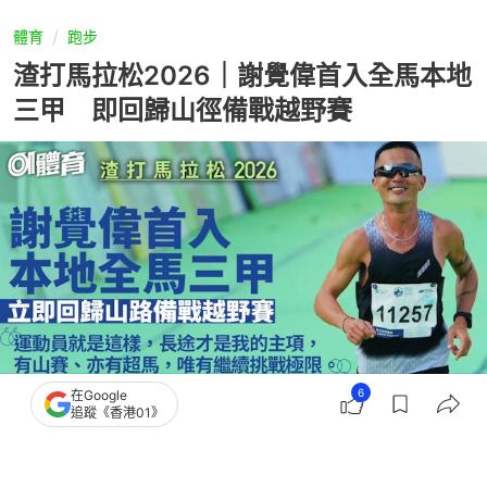
體育
跑步
渣打馬拉松2026｜謝覺偉首入全馬本地
三甲 即回歸山徑備戰越野賽
6
在Google
追蹤《香港01》
撰文：
李思詠
出版：
2026-01-18 13:10
更新：
2026-01-18 17:08