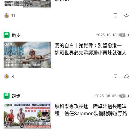
11
跑步
2025-10-18
精選 ★
我的自白｜謝覺偉：別留戀港一
挑戰世界必先承認渺小再煉就強大
8
跑步
2025-08-05
精選 ★
廖科樂專攻長途 陸卓廷擅長跑短
程 信任Salomon裝備馳騁越野路