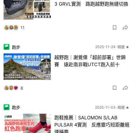
3 GRVL實測 路跑越野跑無縫切換
11
跑步
2025-11-24
精選 ★
越野跑｜謝覺偉「超前部署」世錦
賽 遠赴南非戰UTCT跑入前十
8
跑步
2025-11-03
精選 ★
跑鞋推薦｜SALOMON S/LAB
PULSAR 4實測 反應靈巧短距離競
速稱霸