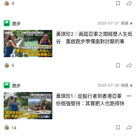
9
跑步
2025-07-27
精選 ★
黃琪珍2｜兩屆亞軍之間經歷人生低
谷 重啟跑步學懂面對討厭的事
5
跑步
2025-07-26
精選 ★
黃琪珍1｜從毅行者到香港亞軍 一
份倔強堅持：其實肥人也跑得快
14