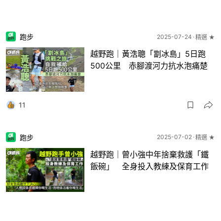
跑步
2025-07-24
精選 ★
越野跑｜黃浩聰「劏冰島」5日跑
500公里 赤腳渡河力抗水泡痛楚
11
跑步
2025-07-02
精選 ★
越野跑｜曾小強中年捨棄救護「鐵
飯碗」 全身投入教練及保育工作
40