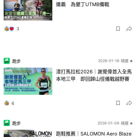
連霸 為墾丁UTMB備戰
3
跑步
2026-01-18
精選 ★
渣打馬拉松2026｜謝覺偉首入全馬
本地三甲 即回歸山徑備戰越野賽
6
跑步
2026-01-09
精選 ★
跑鞋推薦｜SALOMON Aero Blaze