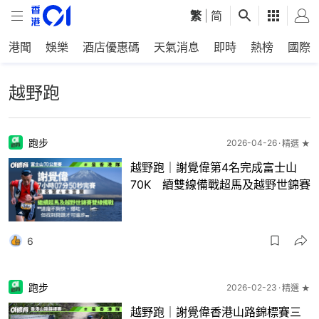
繁
|
简
港聞
娛樂
酒店優惠碼
天氣消息
即時
熱榜
國際
越野跑
跑步
2026-04-26
精選 ★
越野跑｜謝覺偉第4名完成富士山
70K 續雙線備戰超馬及越野世錦賽
6
跑步
2026-02-23
精選 ★
越野跑｜謝覺偉香港山路錦標賽三