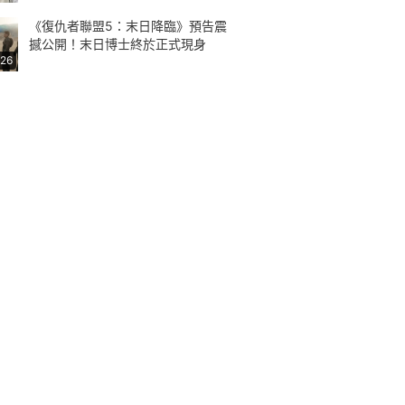
《復仇者聯盟5：末日降臨》預告震
撼公開！末日博士終於正式現身
:26