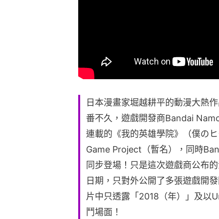
日本漫畫家堀越耕平的動漫大熱作
番不久，遊戲開發商Bandai Na
連載的《我的英雄學院》（僕のヒー
Game Project（暫名），同時B
同步登場！只是這次遊戲商公布的
日期，只對外公開了多張遊戲開發圖
片中只透露「2018（年）」及以U
鬥場面！