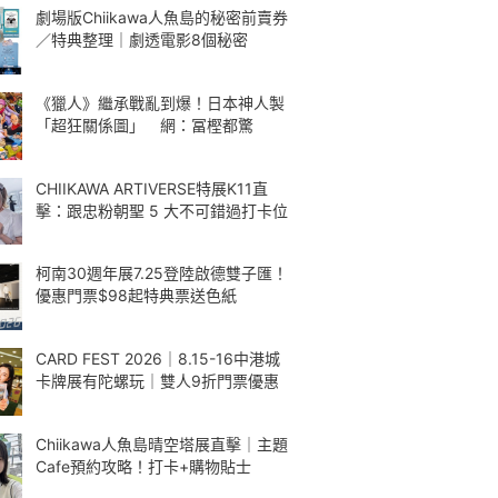
劇場版Chiikawa人魚島的秘密前賣券
／特典整理｜劇透電影8個秘密
《獵人》繼承戰亂到爆！日本神人製
「超狂關係圖」 網：冨樫都驚
CHIIKAWA ARTIVERSE特展K11直
擊：跟忠粉朝聖 5 大不可錯過打卡位
柯南30週年展7.25登陸啟德雙子匯！
優惠門票$98起特典票送色紙
CARD FEST 2026｜8.15-16中港城
卡牌展有陀螺玩｜雙人9折門票優惠
Chiikawa人魚島晴空塔展直擊｜主題
Cafe預約攻略！打卡+購物貼士