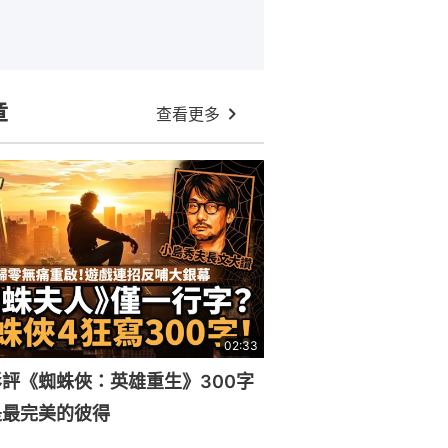
章
查看更多
02:33
評《蜘蛛俠：英雄重生》300字
是最完美的彼得