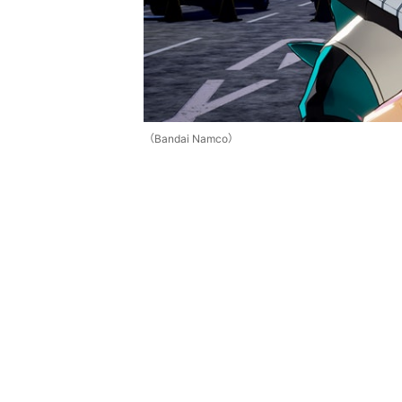
（Bandai Namco）