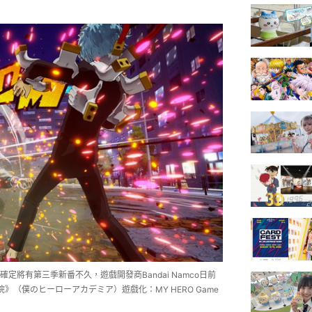
將有第三季新番不久，遊戲開發商Bandai Namco日前
》（僕のヒーローアカデミア）遊戲化：MY HERO Game