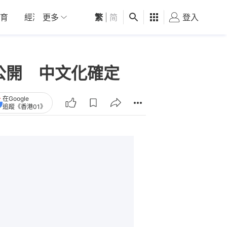
育
經濟
更多
01深圳
繁
觀點
|
简
健康
好食玩飛
登入
女
發圖公開 中文化確定
在Google
追蹤《香港01》