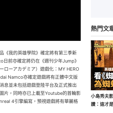
熱門文
品《我的英雄學院》確定將有第三季新
mco日前亦確定將仍在《週刊少年Jump》
ローアカデミア）遊戲化：MY HERO
andai Namco亦確定遊戲將有正體中文版
消息並未包括遊戲登陸平台及正式推出
片，同時亦已上載至Youtube的首輪影
小島秀夫影
nreal 4引擎編寫，預視遊戲將有華麗格
讚：這才