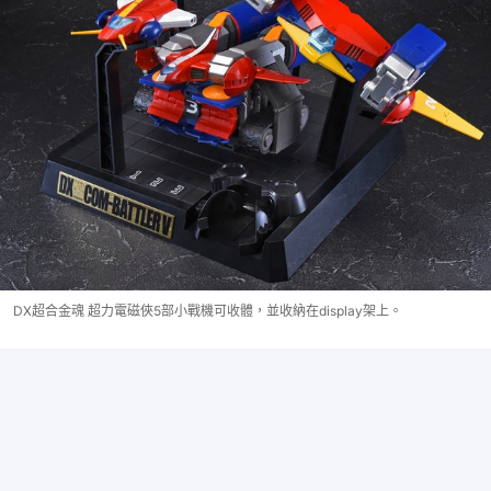
DX超合金魂 超力電磁俠5部小戰機可收體，並收納在display架上。