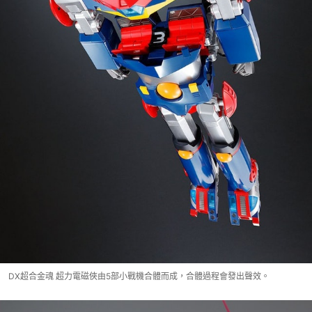
DX超合金魂 超力電磁俠由5部小戰機合體而成，合體過程會發出聲效。