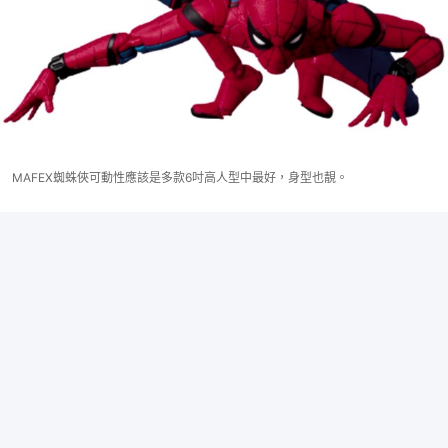
MAFEX蜘蛛俠可動性應該是多款6吋高人型中最好，身型也靚。