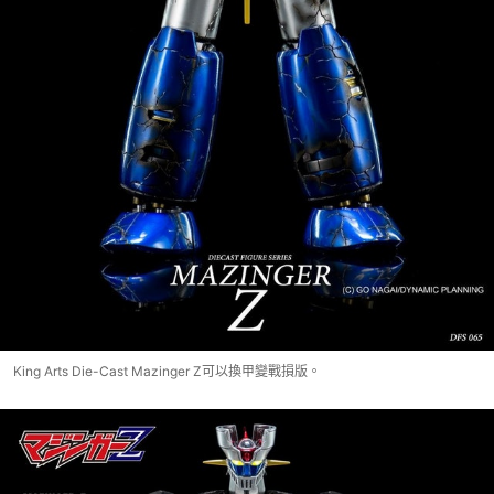
King Arts Die-Cast Mazinger Z可以換甲變戰損版。