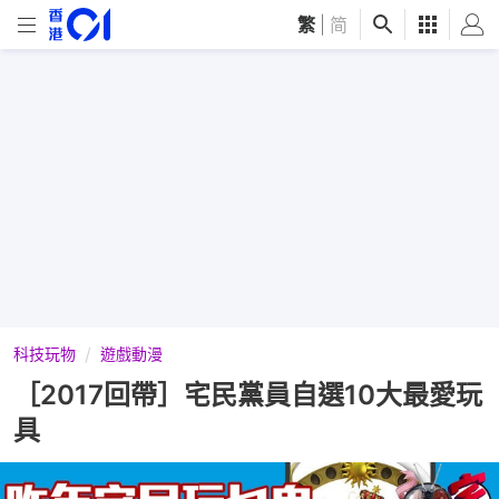
繁
|
简
科技玩物
遊戲動漫
［2017回帶］宅民黨員自選10大最愛玩
具