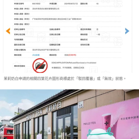
茉莉奶白申請的相關四葉花卉圖形商標處於「駁回覆審」或「無效」狀態。