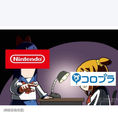
(網絡惡搞改圖)