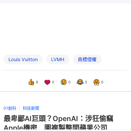
Louis Vuitton
LVMH
商標侵權
8
0
0
3
0
01創科
科技新聞
最卑鄙AI巨頭？OpenAI：涉狂偷竊
Apple機密 圖複製整間蘋果公司