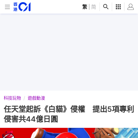
繁
|
简
科技玩物
遊戲動漫
任天堂起訴《白貓》侵權 提出5項專利
侵害共44億日圓