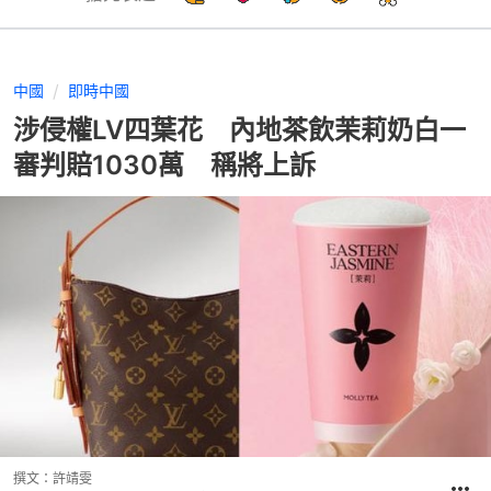
中國
即時中國
涉侵權LV四葉花 內地茶飲茉莉奶白一
審判賠1030萬 稱將上訴
撰文：
許靖雯