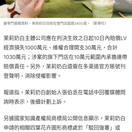
據窄門餐眼資料，茉莉奶白目前在營門店超過2400家。（新華社）
茉莉奶白主體公司應在判決生效之日起10日內賠償LV
經濟損失1000萬元、維權合理開支30萬元，合計
1030萬元；涉案的旗下門店在10萬元範圍內承擔連帶
賠償責任。另外，茉莉奶白還需在多渠道官方賬號刊
登聲明，消除侵權影響。
報道指，茉莉奶白創始人張伯丞在電話中回覆媒體問
詢時表示，後續計劃上訴。
另據國家知識產權局商標局公開信息顯示，茉莉奶白
申請的相關四葉花卉圖形商標處於「駁回復審」或