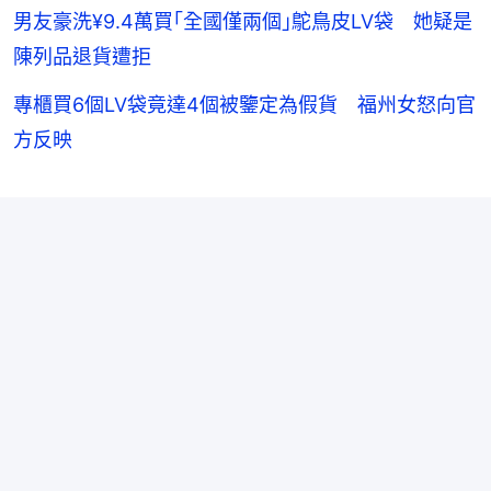
男友豪洗¥9.4萬買｢全國僅兩個｣鴕鳥皮LV袋 她疑是
陳列品退貨遭拒
專櫃買6個LV袋竟達4個被鑒定為假貨 福州女怒向官
方反映