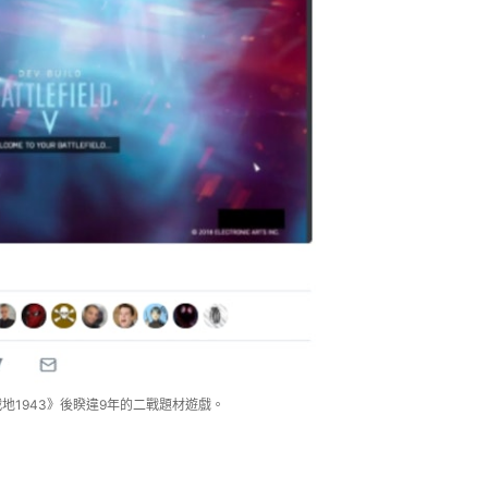
的《戰地1943》後睽違9年的二戰題材遊戲。