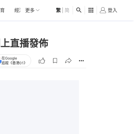
育
經濟
更多
01深圳
繁
觀點
|
简
健康
好食玩飛
登入
女
晨網上直播發佈
在Google
追蹤《香港01》