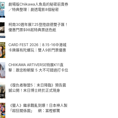
劇場版Chiikawa人魚島的秘密前賣券
／特典整理｜劇透電影8個秘密
柯南30週年展7.25登陸啟德雙子匯！
優惠門票$98起特典票送色紙
CARD FEST 2026｜8.15-16中港城
卡牌展有陀螺玩｜雙人9折門票優惠
CHIIKAWA ARTIVERSE特展K11直
擊：跟忠粉朝聖 5 大不可錯過打卡位
《復仇者聯盟5：末日降臨》預告震
撼公開！末日博士終於正式現身
:26
《獵人》繼承戰亂到爆！日本神人製
「超狂關係圖」 網：冨樫都驚