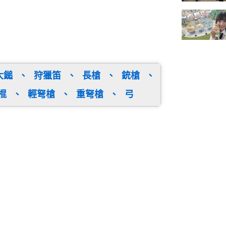
大鎚
、
狩獵笛
、
長槍
、
銃槍
、
棍
、
輕弩槍
、
重弩槍
、
弓