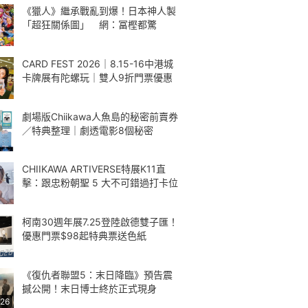
《獵人》繼承戰亂到爆！日本神人製
「超狂關係圖」 網：冨樫都驚
CARD FEST 2026｜8.15-16中港城
卡牌展有陀螺玩｜雙人9折門票優惠
劇場版Chiikawa人魚島的秘密前賣券
／特典整理｜劇透電影8個秘密
CHIIKAWA ARTIVERSE特展K11直
擊：跟忠粉朝聖 5 大不可錯過打卡位
柯南30週年展7.25登陸啟德雙子匯！
優惠門票$98起特典票送色紙
《復仇者聯盟5：末日降臨》預告震
撼公開！末日博士終於正式現身
:26