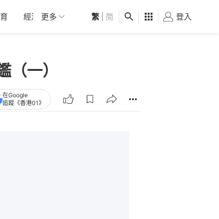
育
經濟
更多
01深圳
繁
觀點
|
简
健康
好食玩飛
登入
女
器圖鑑（一）
在Google
追蹤《香港01》