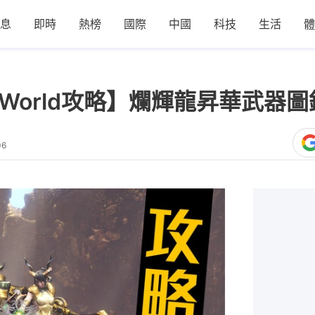
息
即時
熱榜
國際
中國
科技
生活
體
ter World攻略】爛輝龍昇華武
06