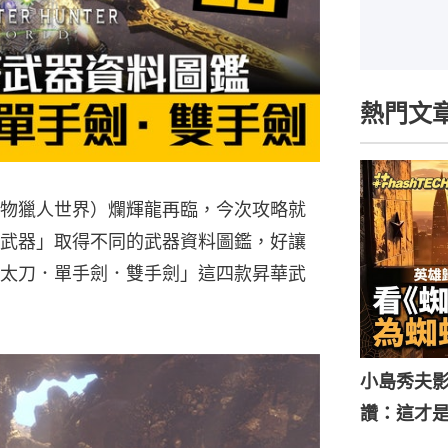
熱門文
／MHW（魔物獵人世界）爛輝龍再臨，今次攻略就
武器」取得不同的武器資料圖鑑，好讓
太刀．單手劍．雙手劍」這四款昇華武
小島秀夫影
讚：這才