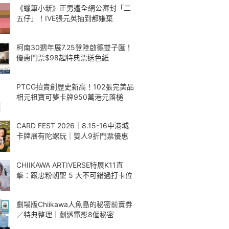
《蠟筆小新》正男遭全網公審封「二
五仔」！IVE張元英抽到都嫌棄
柯南30週年展7.25登陸啟德雙子匯！
優惠門票$98起特典票送色紙
PTCG拍賣創歷史新高！102張完美品
相元祖寶可夢卡牌950萬港元落槌
CARD FEST 2026｜8.15-16中港城
卡牌展有陀螺玩｜雙人9折門票優惠
CHIIKAWA ARTIVERSE特展K11直
擊：跟忠粉朝聖 5 大不可錯過打卡位
劇場版Chiikawa人魚島的秘密前賣券
／特典整理｜劇透電影8個秘密