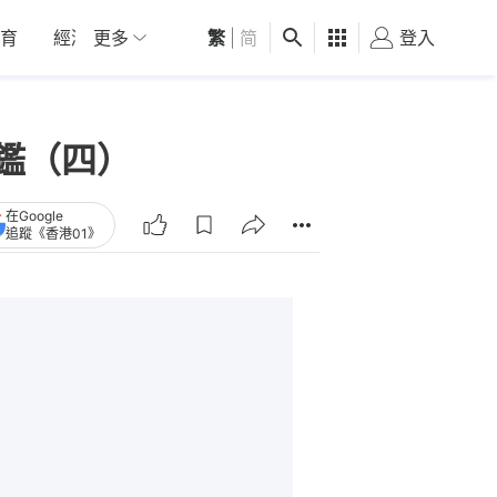
育
經濟
更多
01深圳
繁
觀點
|
简
健康
好食玩飛
登入
女
器圖鑑（四）
在Google
追蹤《香港01》