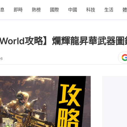
息
即時
熱榜
國際
中國
科技
生活
體
ter World攻略】爛輝龍昇華武
06