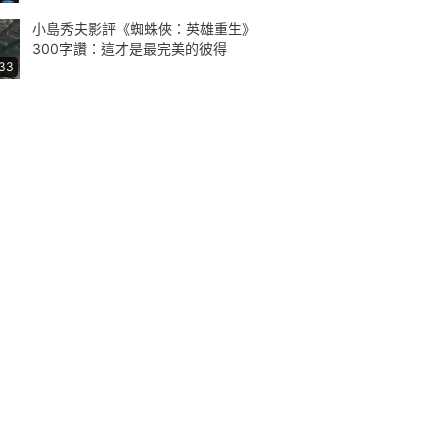
小島秀夫影評《蜘蛛俠：英雄重生》
300字讚：這才是最完美的彼得
:33