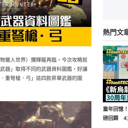
熱門文
／MHW（魔物獵人世界）爛輝龍再臨，今次攻略就
武器」取得不同的武器資料圖鑑，好讓
．重弩槍．弓」這四款昇華武器的圖
童年回憶！
磅回歸 4