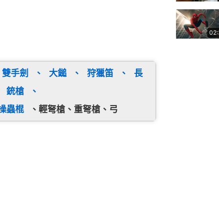
02
雙手劍
、
大鎚
、
狩獵笛
、
長
、
銃槍
、
操蟲棍
、
輕弩槍、重弩槍、弓