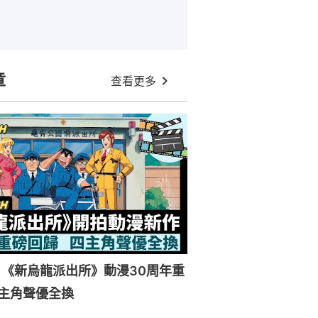
章
查看更多
《新烏龍派出所》動漫30周年重
主角聲優全換