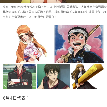
來到6月3日男女比例較為平均，當中以《化物語》最受歡迎、人氣比女主角戰場原
黑儀更強的千石撫子最多人認識，值得一提的是經典《少年JUMP》漫畫《六三四
之劍》主角夏木六三四，都是今日壽星仔。
6月4日代表：