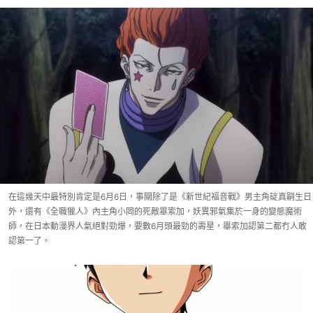
在這幾天中最特別肯定是6月6日，事關除了是《新世紀福音戰》男主角碇真嗣生日
外，還有《全職獵人》內主角小岡的死敵畢索加，妖異邪氣集於一身的變態魔術
師，在日本動漫界人氣絕對勁爆，要數6月頭最勁的壽星，畢索加認第二都冇人敢
認第一了。