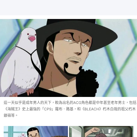
這一天似乎是成年男人的天下，較為出名的ACG角色都是中年甚至老年男士，包括
《海賊王》史上最強的「CP9」羅布．路基，和《BLEACH》朽木白哉的祖父朽木
銀嶺等。