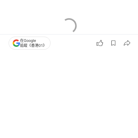
在Google
追蹤《香港01》
日本
日本旅遊
日本文化
動物園
保護動物
4
0
0
0
0
生活
親子
6月生日優惠2026｜40+自助餐/燒肉火