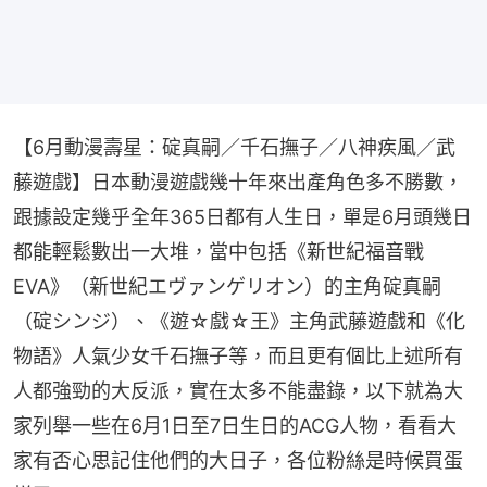
【6月動漫壽星：碇真嗣／千石撫子／八神疾風／武
藤遊戲】日本動漫遊戲幾十年來出產角色多不勝數，
跟據設定幾乎全年365日都有人生日，單是6月頭幾日
都能輕鬆數出一大堆，當中包括《新世紀福音戰 
EVA》（新世紀エヴァンゲリオン）的主角碇真嗣
（碇シンジ）、《遊☆戲☆王》主角武藤遊戲和《化
物語》人氣少女千石撫子等，而且更有個比上述所有
人都強勁的大反派，實在太多不能盡錄，以下就為大
家列舉一些在6月1日至7日生日的ACG人物，看看大
家有否心思記住他們的大日子，各位粉絲是時候買蛋