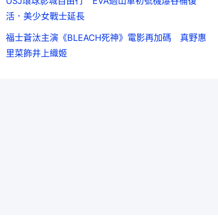
USJ環球影城自由行 EVA過山車初號機爆谷桶復
活．美少女戰士延長
福士蒼汰主演《BLEACH死神》電影再加碼 真野惠
里菜飾井上織姬