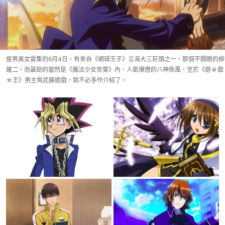
俊男美女雲集的6月4日，有來自《網球王子》立海大三巨頭之一，那個不開眼的柳
蓮二，而最勁的當然是《魔法少女奈葉》內，人氣爆燈的八神疾風，至於《遊☆戲
☆王》男主角武藤遊戲，就不必多作介紹了。