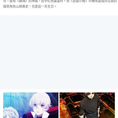
社，還有《銀魂》的神威，似乎紅色最當旺。而《百變小櫻》中擁有超強存在感的
搞笑角色山崎貴史，也是這一天生日。