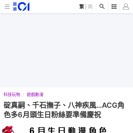
繁
|
简
科技玩物
遊戲動漫
碇真嗣、千石撫子、八神疾風…ACG角
色多6月頭生日粉絲要準備慶祝