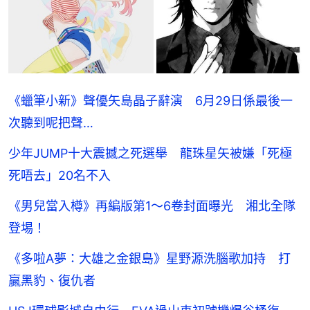
《蠟筆小新》聲優矢島晶子辭演 6月29日係最後一
次聽到呢把聲…
少年JUMP十大震撼之死選舉 龍珠星矢被嫌「死極
死唔去」20名不入
《男兒當入樽》再編版第1～6卷封面曝光 湘北全隊
登埸！
《多啦A夢：大雄之金銀島》星野源洗腦歌加持 打
贏黑豹、復仇者