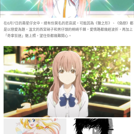
在6月7日的壽星仔女中，總有份莫名的悲哀感，可能因為《聲之形》、《偽戀》都
是以戀愛為題，溫文的西宮硝子和男仔頭的桐崎千棘，愛情路都幾經波折，再加上
「奇拿狂迷」魅上照，望住佢都幾難開心。