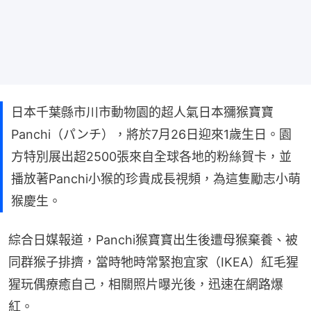
日本千葉縣市川市動物園的超人氣日本獼猴寶寶
Panchi（パンチ），將於7月26日迎來1歲生日。園
方特別展出超2500張來自全球各地的粉絲賀卡，並
播放著Panchi小猴的珍貴成長視頻，為這隻勵志小萌
猴慶生。
綜合日媒報道，Panchi猴寶寶出生後遭母猴棄養、被
同群猴子排擠，當時牠時常緊抱宜家（IKEA）紅毛猩
猩玩偶療癒自己，相關照片曝光後，迅速在網路爆
紅。