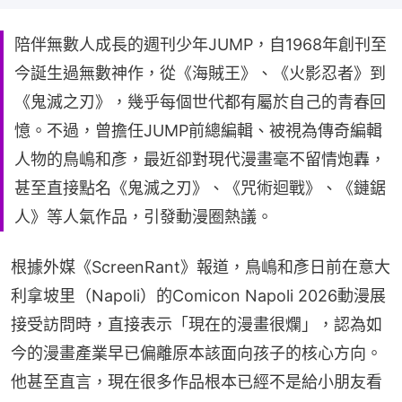
陪伴無數人成長的週刊少年JUMP，自1968年創刊至
今誕生過無數神作，從《海賊王》、《火影忍者》到
《鬼滅之刃》，幾乎每個世代都有屬於自己的青春回
憶。不過，曾擔任JUMP前總編輯、被視為傳奇編輯
人物的鳥嶋和彥，最近卻對現代漫畫毫不留情炮轟，
甚至直接點名《鬼滅之刃》、《咒術迴戰》、《鏈鋸
人》等人氣作品，引發動漫圈熱議。
根據外媒《ScreenRant》報道，鳥嶋和彥日前在意大
利拿坡里（Napoli）的Comicon Napoli 2026動漫展
接受訪問時，直接表示「現在的漫畫很爛」，認為如
今的漫畫產業早已偏離原本該面向孩子的核心方向。
他甚至直言，現在很多作品根本已經不是給小朋友看