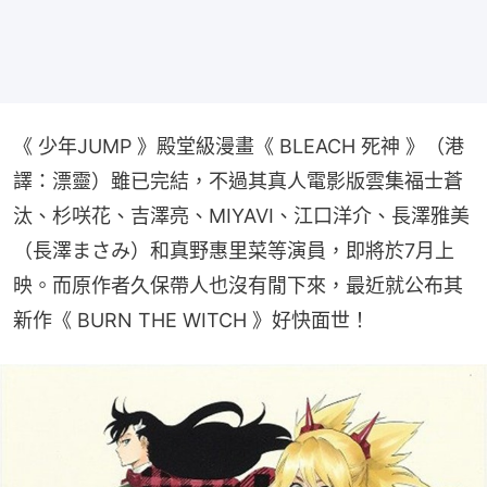
《 少年JUMP 》殿堂級漫畫《 BLEACH 死神 》（港
譯：漂靈）雖已完結，不過其真人電影版雲集福士蒼
汰、杉咲花、吉澤亮、MIYAVI、江口洋介、長澤雅美
（長澤まさみ）和真野惠里菜等演員，即將於7月上
映。而原作者久保帶人也沒有閒下來，最近就公布其
新作《 BURN THE WITCH 》好快面世！