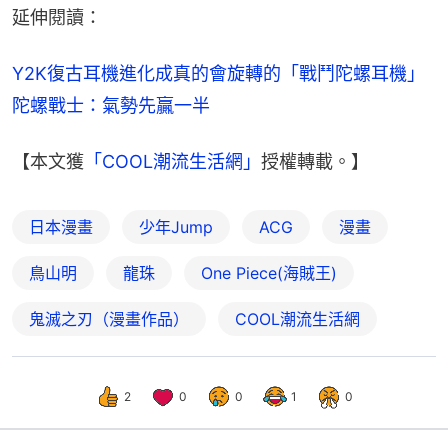
延伸閱讀：
Y2K復古耳機進化成真的會旋轉的「戰鬥陀螺耳機」
陀螺戰士：氣勢先贏一半
【本文獲
「COOL潮流生活網」
授權轉載。】
日本漫畫
少年Jump
ACG
漫畫
鳥山明
龍珠
One Piece(海賊王)
鬼滅之刃（漫畫作品）
COOL潮流生活網
2
0
0
1
0