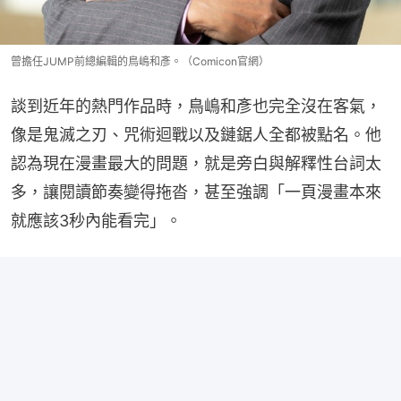
曾擔任JUMP前總編輯的鳥嶋和彥。（Comicon官網）
談到近年的熱門作品時，鳥嶋和彥也完全沒在客氣，
像是鬼滅之刃、咒術迴戰以及鏈鋸人全都被點名。他
認為現在漫畫最大的問題，就是旁白與解釋性台詞太
多，讓閱讀節奏變得拖沓，甚至強調「一頁漫畫本來
就應該3秒內能看完」。