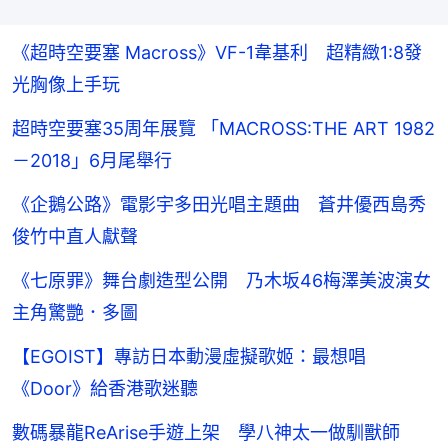
《超時空要塞 Macross》VF-1韋基利 超精緻1:8發
光胸像上手玩
超時空要塞35周年展覽 「MACROSS:THE ART 1982
－2018」6月尾舉行
《企鵝公路》電影宇多田光唱主題曲 蒼井優西島秀
俊竹中直人獻聲
《七原罪》舞台劇造型公開 乃木坂46梅澤美波演女
主角驚艷．多圖
【EGOIST】專訪日本動漫虛擬歌姬：最想唱
《Door》給香港歌迷聽
數碼暴龍ReArise手遊上架 學八神太一做馴獸師