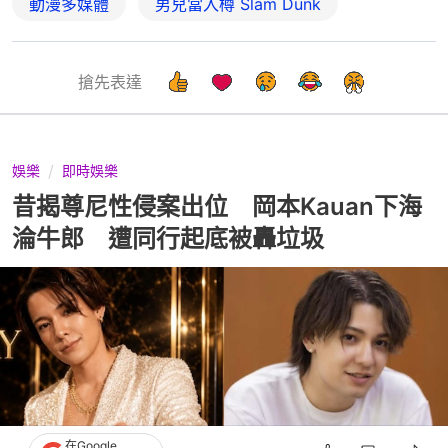
動漫多媒體
男兒當入樽 Slam Dunk
搶先表達
娛樂
即時娛樂
昔揭尊尼性侵案出位 岡本Kauan下海
淪牛郎 遭同行起底被轟垃圾
在Google