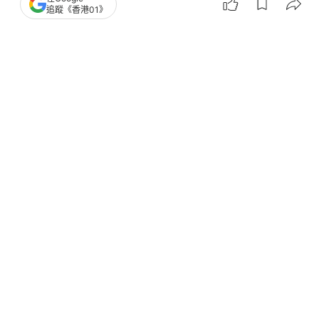
追蹤《香港01》
撰文：
TVBS新聞網
出版：
2026-07-10 14:15
更新：
2026-07-10 14:15
日本偶像帝國尊尼事務所的創辦人喜多川強尼的性侵