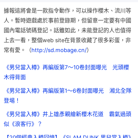
據報這將會是一款指令動作，可以操作櫻木、流川等
人。暫時遊戲處於事前登錄期，但留意一定要有中國
國內電話號碼登記。話雖如此，未能登記的人也值得
上去一看，整個web site在背景收藏了很多彩蛋，非
常有愛。（
http://sd.mobage.cn/
）
《男兒當入樽》再編版第7～10卷封面曝光 光頭櫻
木得背面
《男兒當入樽》再編版第1～6卷封面曝光 湘北全隊
登埸！
《男兒當入樽》井上雄彥親繪新櫻木花道 霸氣過頭
似《浪客行》？
【20個經典入樽回憶】《SLAM DUNK 男兒當入樽》