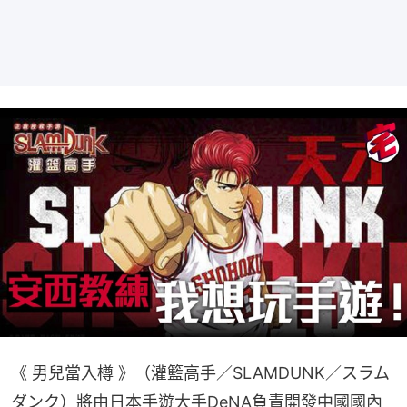
《 男兒當入樽 》（灌籃高手／SLAMDUNK／スラム
ダンク）將由日本手遊大手DeNA負責開發中國國內