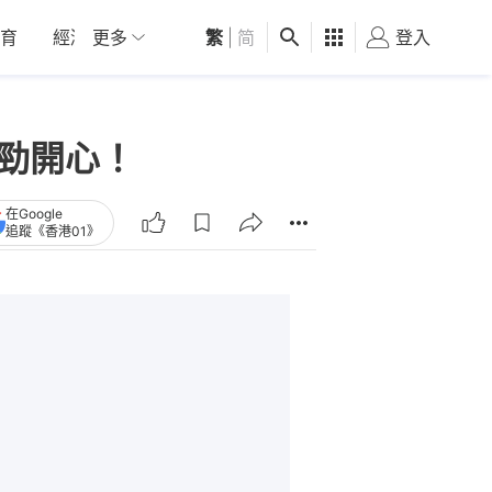
育
經濟
更多
01深圳
繁
觀點
|
简
健康
好食玩飛
登入
女
ns勁開心！
在Google
追蹤《香港01》