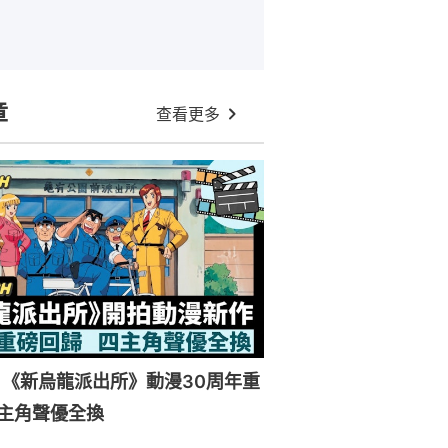
章
查看更多
《新烏龍派出所》動漫30周年重
主角聲優全換