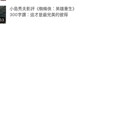
小島秀夫影評《蜘蛛俠：英雄重生》
300字讚：這才是最完美的彼得
:33