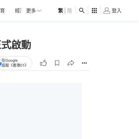
育
經濟
更多
01深圳
繁
觀點
|
简
健康
好食玩飛
登入
女
約正式啟動
在Google
追蹤《香港01》