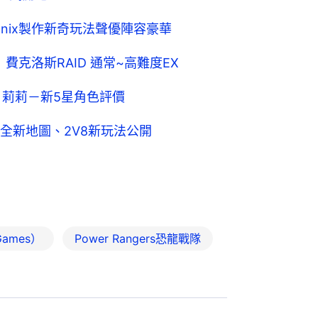
 Enix製作新奇玩法聲優陣容豪華
攻略 費克洛斯RAID 通常~高難度EX
攻略 莉莉－新5星角色評價
全新地圖、2V8新玩法公開
ames）
Power Rangers恐龍戰隊