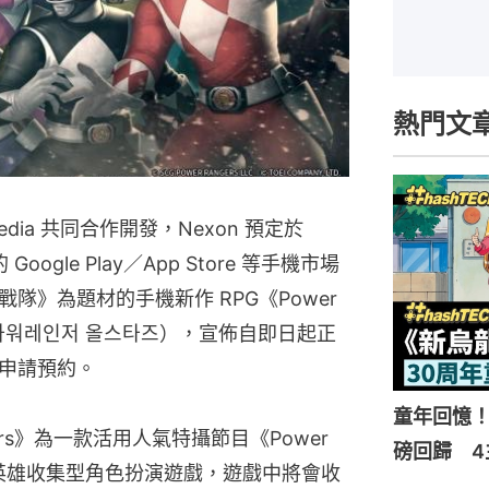
熱門文
 Media 共同合作開發，Nexon 預定於
ogle Play／App Store 等手機市場
隊》為題材的手機新作 RPG《Power
rs》（파워레인저 올스타즈），宣佈自即日起正
申請預約。
童年回憶！
-Stars》為一款活用人氣特攝節目《Power 
磅回歸 4
開發的英雄收集型角色扮演遊戲，遊戲中將會收