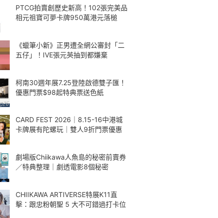
PTCG拍賣創歷史新高！102張完美品
相元祖寶可夢卡牌950萬港元落槌
《蠟筆小新》正男遭全網公審封「二
五仔」！IVE張元英抽到都嫌棄
柯南30週年展7.25登陸啟德雙子匯！
優惠門票$98起特典票送色紙
CARD FEST 2026｜8.15-16中港城
卡牌展有陀螺玩｜雙人9折門票優惠
劇場版Chiikawa人魚島的秘密前賣券
／特典整理｜劇透電影8個秘密
CHIIKAWA ARTIVERSE特展K11直
擊：跟忠粉朝聖 5 大不可錯過打卡位