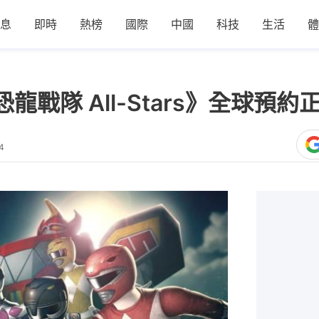
息
即時
熱榜
國際
中國
科技
生活
體
s 恐龍戰隊 All-Stars》全球預
4