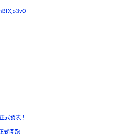
/qhBfXjo3vO
》正式發表！
約正式開跑