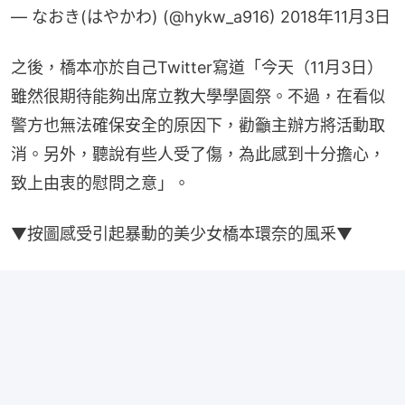
— なおき(はやかわ) (@hykw_a916)
2018年11月3日
之後，橋本亦於自己Twitter寫道「今天（11月3日）
雖然很期待能夠出席立教大學學園祭。不過，在看似
警方也無法確保安全的原因下，勸籲主辦方將活動取
消。另外，聽說有些人受了傷，為此感到十分擔心，
致上由衷的慰問之意」。
▼按圖感受引起暴動的美少女橋本環奈的風釆▼