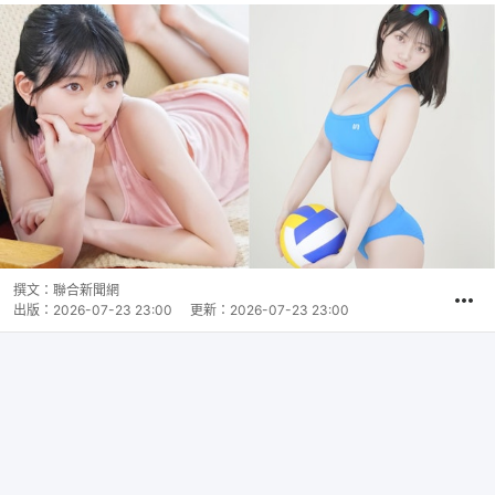
撰文：
聯合新聞網
出版：
2026-07-23 23:00
更新：
2026-07-23 23:00