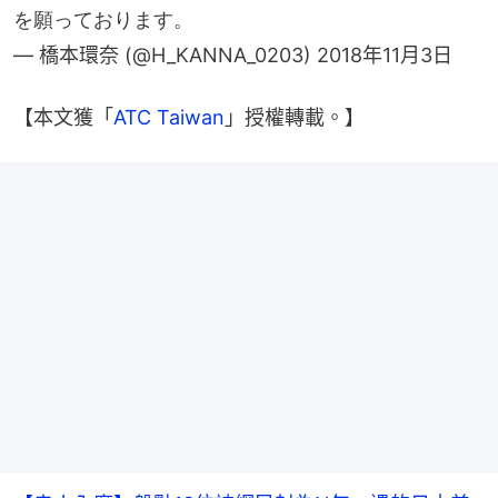
を願っております。
— 橋本環奈 (@H_KANNA_0203)
2018年11月3日
【本文獲「
ATC Taiwan
」授權轉載。】​