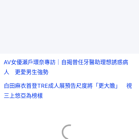
AV女優瀨戶環奈專訪｜自揭曾任牙醫助理想誘惑病
人 更愛男生強勢
白田麻衣首登TRE成人展預告尺度將「更大膽」 視
三上悠亞為榜樣