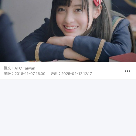
撰文：
ATC Taiwan
出版：
2018-11-07 16:00
更新：
2025-02-12 12:17