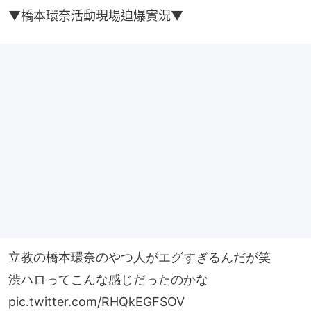
▼橋本環奈活動現場迫爆實況▼
立教の橋本環奈のやつ人がエグすぎるんだが笑
渋ハロってこんな感じだったのかな
pic.twitter.com/RHQkEGFSOV