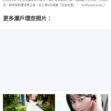
花、新有菜和櫻空桃之後，史上第5位榮獲「白金女優」。（IG＠setokanna_）
更多瀨戶環奈照片：