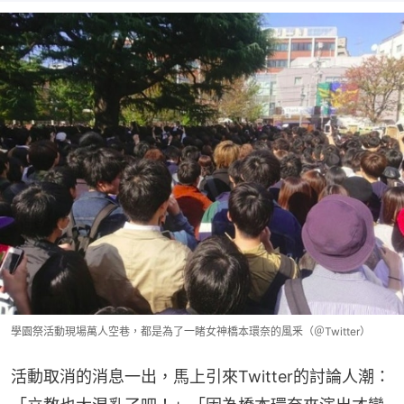
學園祭活動現場萬人空巷，都是為了一睹女神橋本環奈的風釆（＠Twitter）
活動取消的消息一出，馬上引來Twitter的討論人潮：