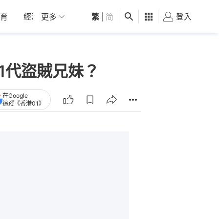
育
經濟
更多
01深圳
繁
觀點
|
简
健康
好食玩飛
登入
女
1代盜賊兄妹？
在Google
追蹤《香港01》