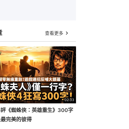
章
查看更多
02:33
評《蜘蛛俠：英雄重生》300字
是最完美的彼得