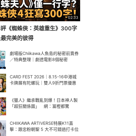
02:33
評《蜘蛛俠：英雄重生》300字
是最完美的彼得
劇場版Chiikawa人魚島的秘密前賣券
／特典整理｜劇透電影8個秘密
CARD FEST 2026｜8.15-16中港城
卡牌展有陀螺玩｜雙人9折門票優惠
《獵人》繼承戰亂到爆！日本神人製
「超狂關係圖」 網：冨樫都驚
CHIIKAWA ARTIVERSE特展K11直
擊：跟忠粉朝聖 5 大不可錯過打卡位