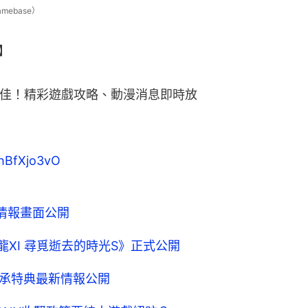
ebase）
】
更佳！精彩遊戲攻略、動漫消息即時放
/qhBfXjo3vO
情報畫面公開
鬥惡龍XI 尋覓逝去的時光S》正式公開
繼承特典最新情報公開