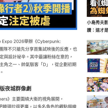
小島秀夫影
讚：這才
xpo 2026舉辦《Cyberpunk:
談，製作團隊不只搶先分享首集試映後的反應，也
定與設計祕辛。其中最讓粉絲在意的，
主角之一、帥氣駭客「D」，從企劃初期
。
版夜城群像劇
runners》主要圍繞大衛的視角展開，
rs 2》將把鏡頭拉得更廣，以多名角色的觀點描繪