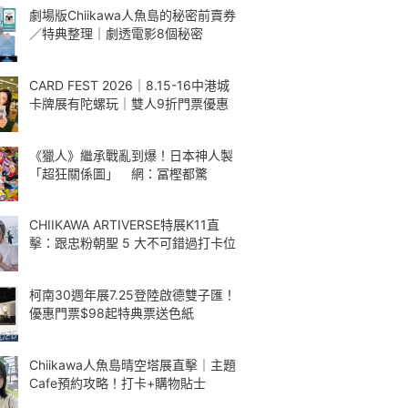
劇場版Chiikawa人魚島的秘密前賣券
／特典整理｜劇透電影8個秘密
CARD FEST 2026｜8.15-16中港城
卡牌展有陀螺玩｜雙人9折門票優惠
《獵人》繼承戰亂到爆！日本神人製
「超狂關係圖」 網：冨樫都驚
CHIIKAWA ARTIVERSE特展K11直
擊：跟忠粉朝聖 5 大不可錯過打卡位
柯南30週年展7.25登陸啟德雙子匯！
優惠門票$98起特典票送色紙
Chiikawa人魚島晴空塔展直擊｜主題
Cafe預約攻略！打卡+購物貼士