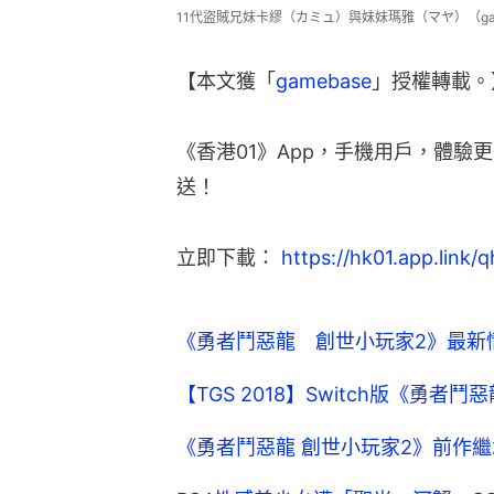
11代盜賊兄妹卡繆（カミュ）與妹妹瑪雅（マヤ）（gam
【本文獲「
gamebase
」授權轉載。
《香港01》App，手機用戶，體驗
送！
立即下載： 
https://hk01.app.link
《勇者鬥惡龍 創世小玩家2》最新
【TGS 2018】Switch版《勇者
《勇者鬥惡龍 創世小玩家2》前作