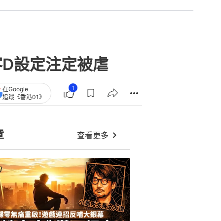
播！駭客D設定注定被虐
1
在Google
追蹤《香港01》
章
查看更多