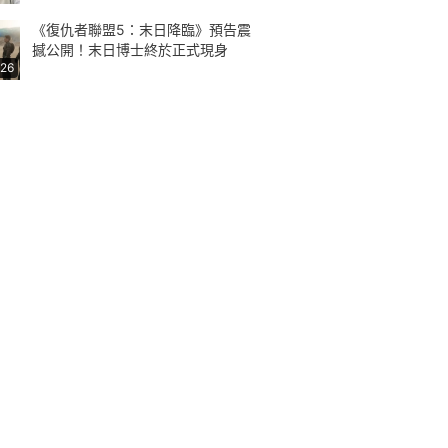
《復仇者聯盟5：末日降臨》預告震
撼公開！末日博士終於正式現身
:26