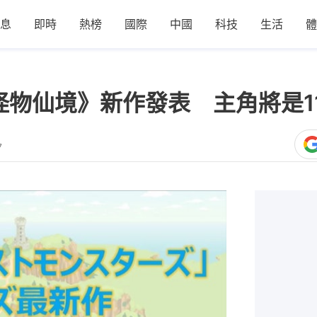
息
即時
熱榜
國際
中國
科技
生活
體
怪物仙境》新作發表 主角將是1
7