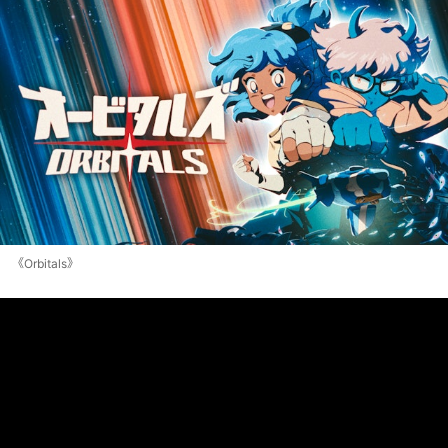
《Orbitals》