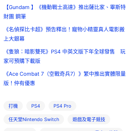
【Gundam 】《機動戰士高達》推出薩比家、畢斯特
財團 鋼筆
《名偵探比卡超》預告釋出！寵物小精靈真人電影搬
上大銀幕
《隻狼：暗影雙死》PS4 中英文版下年全球發售 玩
家可預購下載版
《Ace Combat 7（空戰奇兵7）》繁中推出實體限量
版！仲有優惠
打機
PS4
PS4 Pro
任天堂Nintendo Switch
遊戲及電子競技