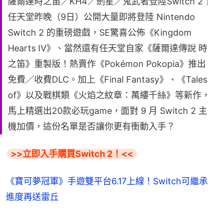
薩爾達時之笛／KH4／劍星／鬼武者登陸Switch 2｜
任天堂昨晚（9日）公開大量即將登陸 Nintendo
Switch 2 的重磅遊戲，SE驚喜公佈《Kingdom
Hearts IV》、當然還有任天堂自家《薩爾達傳說 時
之笛》重製版！熱賣作《Pokémon Pokopia》推出
免費／收費DLC。加上《Final Fantasy》、《Tales
of》以及戰棋類《火焰之紋章：萬縷千絲》等新作，
馬上精選出20款必玩game，面對 9 月 Switch 2 主
機加價，這份名單是否讓你更有衝動入手？
>>立即入手購買Switch 2！<<
《寶可夢冠軍》手遊雙平台6.17上線！Switch可繼承
進度再送雷丘