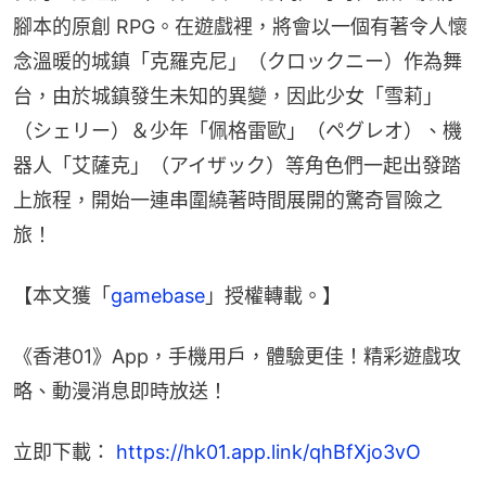
腳本的原創 RPG。在遊戲裡，將會以一個有著令人懷
念溫暖的城鎮「克羅克尼」（クロックニー）作為舞
台，由於城鎮發生未知的異變，因此少女「雪莉」
（シェリー）＆少年「佩格雷歐」（ペグレオ）、機
器人「艾薩克」（アイザック）等角色們一起出發踏
上旅程，開始一連串圍繞著時間展開的驚奇冒險之
旅！
【本文獲「
gamebase
」授權轉載。】
《香港01》App，手機用戶，體驗更佳！精彩遊戲攻
略、動漫消息即時放送！
立即下載： 
https://hk01.app.link/qhBfXjo3vO