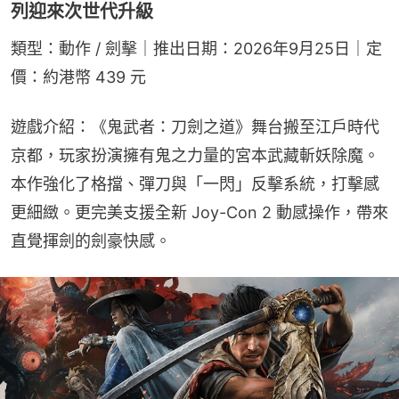
列迎來次世代升級
類型：動作 / 劍擊｜推出日期：2026年9月25日｜定
價：約港幣 439 元
遊戲介紹：《鬼武者：刀劍之道》舞台搬至江戶時代
京都，玩家扮演擁有鬼之力量的宮本武藏斬妖除魔。
本作強化了格擋、彈刀與「一閃」反擊系統，打擊感
更細緻。更完美支援全新 Joy-Con 2 動感操作，帶來
直覺揮劍的劍豪快感。