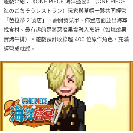
遊戲介紹：《ONE PIECE 海洋盛宴》（ONE PIECE 
海のごちそうレストラン）玩家與草帽一夥共同經營
「芭拉蒂 2 號店」，需開發菜單、佈置店面並出海尋
找食材。最有趣的是將惡魔果實融入烹飪（如燒燒果
實烤牛排）。遊戲預計收錄超 400 位原作角色，充滿
經營成就感。