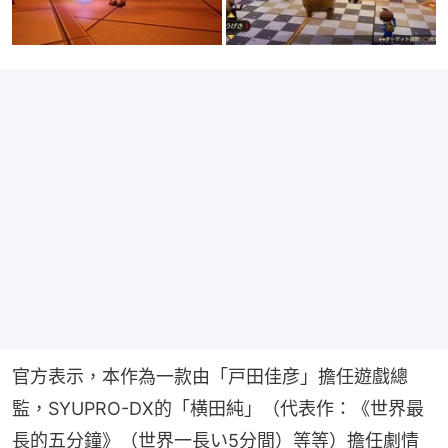
官方表示，本作為一款由「戸田佳彦」擔任遊戲總
監，SYUPRO-DX的「横田純」（代表作：《世界最
長的五分鐘》（世界一長い5分間）等等）擔任劇情