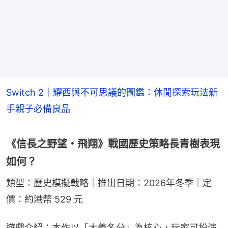
Switch 2｜耀西與不可思議的圖鑑：休閒探索玩法新
手親子必備良品
《信長之野望・飛翔》戰國歷史策略長青樹表現
如何？
類型：歷史模擬戰略｜推出日期：2026年冬季｜定
價：約港幣 529 元
遊戲介紹：本作以「大義名分」為核心，玩家可扮演