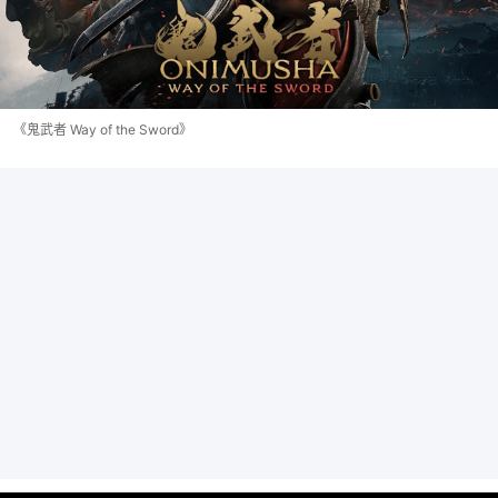
《鬼武者 Way of the Sword》