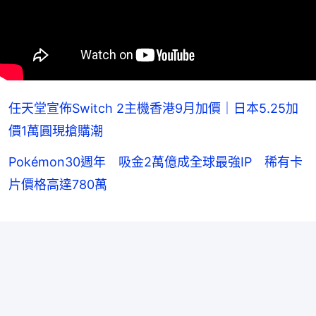
任天堂宣佈Switch 2主機香港9月加價｜日本5.25加
價1萬圓現搶購潮
Pokémon30週年 吸金2萬億成全球最強IP 稀有卡
片價格高達780萬