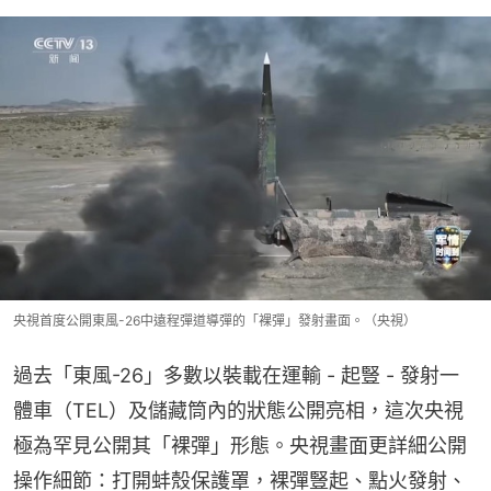
央視首度公開東風-26中遠程彈道導彈的「裸彈」發射畫面。（央視）
過去「東風-26」多數以裝載在運輸 - 起豎 - 發射一
體車（TEL）及儲藏筒內的狀態公開亮相，這次央視
極為罕見公開其「裸彈」形態。央視畫面更詳細公開
操作細節：打開蚌殼保護罩，裸彈豎起、點火發射、