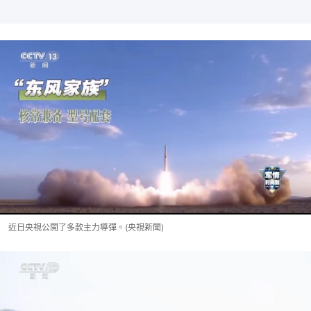
放
0:00
總
影
共
片
時
間
近日央視公開了多款主力導彈。(央視新聞)