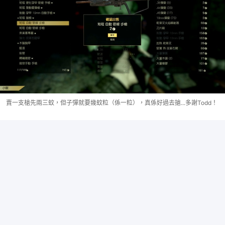
賣一支槍先兩三蚊，但子彈就要幾蚊粒（係一粒），真係好過去搶...多謝Todd！