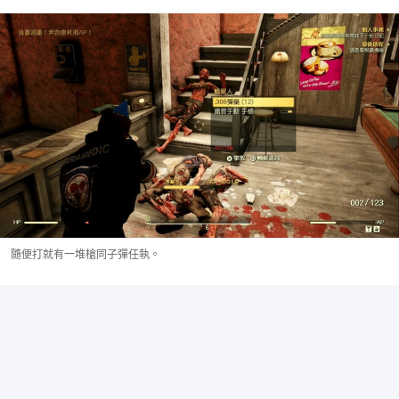
隨便打就有一堆槍同子彈任執。