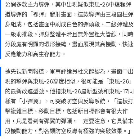
公開多款主力導彈，其中出現疑似東風-26中遠程彈
道導彈的「裸彈」發射畫面，這款導彈由三段圓柱彈
身組成，包括畫面中刷成白色的彈頭段、二級彈體及
一級助推段。彈身整體平滑且無外置粗大管線，同時
分段處有明顯的環形接縫，畫面展現其高機動、快速
反應能力和高生存能力。
據央視新聞報道，軍事評論員杜文龍認為，畫面中出
現的導彈與東風-26高度相似，很可能是「東風-26」
的最新改進型號。他指東風-26最新型號和東風-17同
樣有「小彈翼」，可突破防空與反導系統，「這樣打
擊複雜目標、移動目標，包括新目標都會有很大作
用，凡是看到有彈翼的彈頭，一定要注意，它具備末
段機動能力，對各類防空反導有極強的突破效果。」