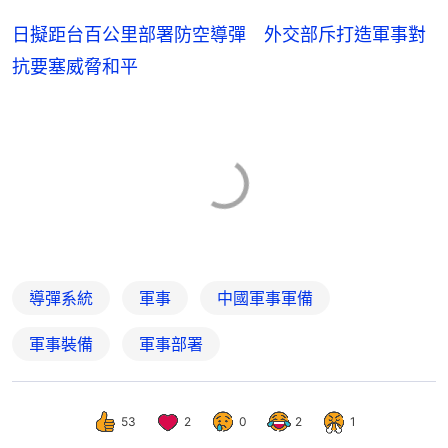
日擬距台百公里部署防空導彈 外交部斥打造軍事對
抗要塞威脅和平
導彈系統
軍事
中國軍事軍備
軍事裝備
軍事部署
53
2
0
2
1