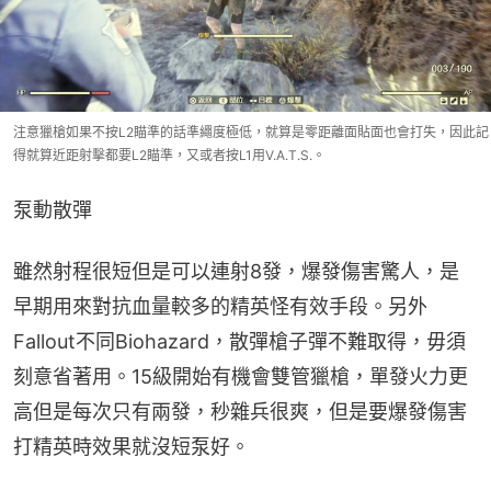
注意獵槍如果不按L2瞄準的話準繩度極低，就算是零距離面貼面也會打失，因此記
得就算近距射擊都要L2瞄準，又或者按L1用V.A.T.S.。
泵動散彈
雖然射程很短但是可以連射8發，爆發傷害驚人，是
早期用來對抗血量較多的精英怪有效手段。另外
Fallout不同Biohazard，散彈槍子彈不難取得，毋須
刻意省著用。15級開始有機會雙管獵槍，單發火力更
高但是每次只有兩發，秒雜兵很爽，但是要爆發傷害
打精英時效果就沒短泵好。