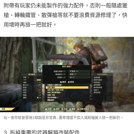
附帶有玩家仍未能製作的強力配件，否則一般隨處獵
槍、轉輪鐵管、散彈槍等就不要浪費資源修理了，快
用壞時再撿一把就好。
玩一會你就會發現3個鋁是非常貴...要修理還不如入城殺幅屍人撿一把新的。
3. 拆掉重覆的武器解鎖改裝配件