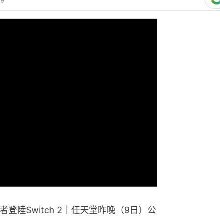
39
熱門文
童年回憶！
磅回歸 4
登陸Switch 2｜任天堂昨晚（9日）公