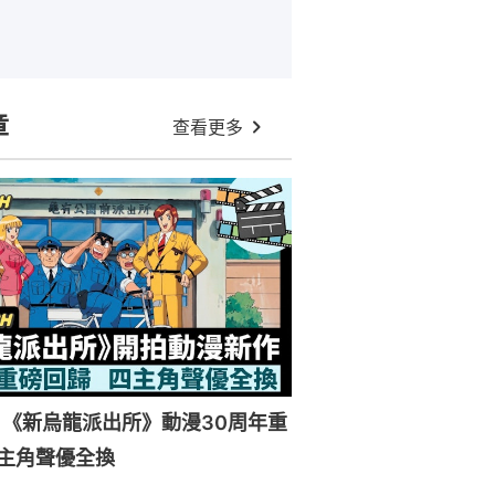
章
查看更多
《新烏龍派出所》動漫30周年重
主角聲優全換