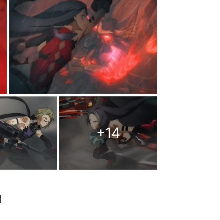
+
14
】