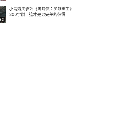
小島秀夫影評《蜘蛛俠：英雄重生》
300字讚：這才是最完美的彼得
:33