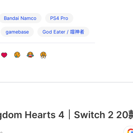
Bandai Namco
PS4 Pro
gamebase
God Eater / 噬神者
om Hearts 4｜Switch 2