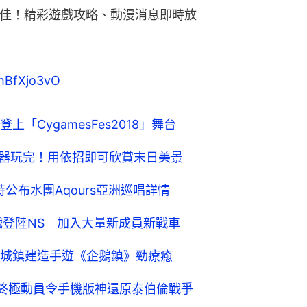
更佳！精彩遊戲攻略、動漫消息即時放
/qhBfXjo3vO
CygamesFes2018」舞台
伺服器玩完！用依招即可欣賞末日美景
同時公布水團Aqours亞洲巡唱詳情
遊戲登陸NS 加入大量新成員新戰車
城鎮建造手遊《企鵝鎮》勁療癒
quer 終極動員令手機版神還原泰伯倫戰爭