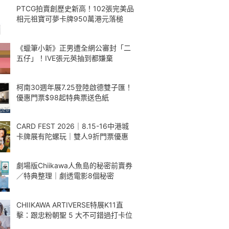
PTCG拍賣創歷史新高！102張完美品
相元祖寶可夢卡牌950萬港元落槌
《蠟筆小新》正男遭全網公審封「二
五仔」！IVE張元英抽到都嫌棄
柯南30週年展7.25登陸啟德雙子匯！
優惠門票$98起特典票送色紙
CARD FEST 2026｜8.15-16中港城
卡牌展有陀螺玩｜雙人9折門票優惠
劇場版Chiikawa人魚島的秘密前賣券
／特典整理｜劇透電影8個秘密
CHIIKAWA ARTIVERSE特展K11直
擊：跟忠粉朝聖 5 大不可錯過打卡位