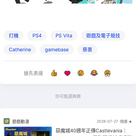
打機
PS4
PS Vita
遊戲及電子競技
Catherine
gamebase
慈善
搶先表達
你可能感興趣
遊戲動漫
2026-07-27
精選 ★
惡魔城40週年正傳Castlevania：