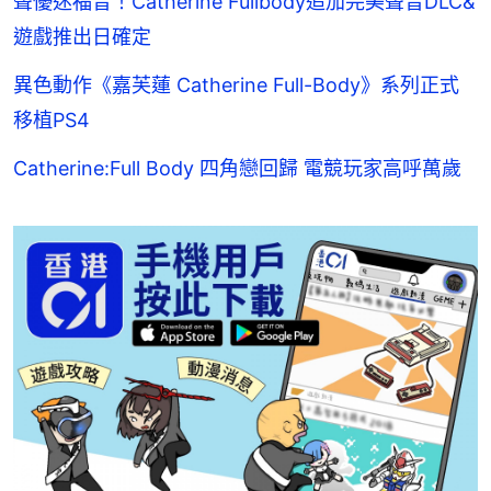
聲優迷福音！Catherine Fullbody追加完美聲音DLC&
遊戲推出日確定
異色動作《嘉芙蓮 Catherine Full-Body》系列正式
移植PS4
Catherine:Full Body 四角戀回歸 電競玩家高呼萬歲