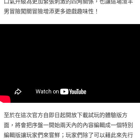
口氣升級為更加緊張刺激的四角關係，也讓這場渣羊
男冒險闖關冒險增添更多遊戲趣味性！
至於在這次官方自即日起開放下載試玩的體驗版方
面，將會把序盤一開始兩天內的內容編輯成一個特別
編輯版讓玩家們來嘗鮮；玩家們除了可以藉此來先行