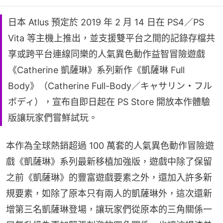
日本 Atlus 預定於 2019 年 2 月 14 日在 PS4／PS
Vita 等主機上推出，並支援雙平台之間的記錄存檔共
享或跨平台連線同樂的人氣異色動作益智冒險遊戲
《Catherine 凱薩琳》系列新作《凱薩琳 Full
Body》（Catherine Full-Body／キャサリン・フル
ボディ），宣布自即日起在 PS Store 開放本作體驗
版讓玩家們嘗鮮試玩。
本作為全球熱銷超過 100 萬套的人氣異色動作冒險遊
戲《凱薩琳》系列最新移植加強版，遊戲中除了保留
之前《凱薩琳》的豐富遊戲要素之外，還加入許多新
規要素，如除了原本只有兩人的凱薩琳外，這次還新
增第三名凱薩琳登場，讓玩家們從原本的三角關係一