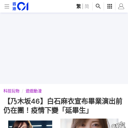
繁
|
简
科技玩物
遊戲動漫
【乃木坂46】白石麻衣宣布畢業演出前
仍在團！疫情下變「延畢生」