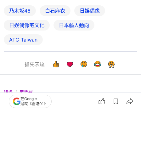
乃木坂46
白石麻衣
日娛偶像
日娛偶像宅文化
日本藝人動向
ATC Taiwan
搶先表達
娛樂
眾樂迷
在Google
原定2日後辦生日會突傳噩耗 25歲日
追蹤《香港01》
本女星MEI離世 家屬悲痛發聲