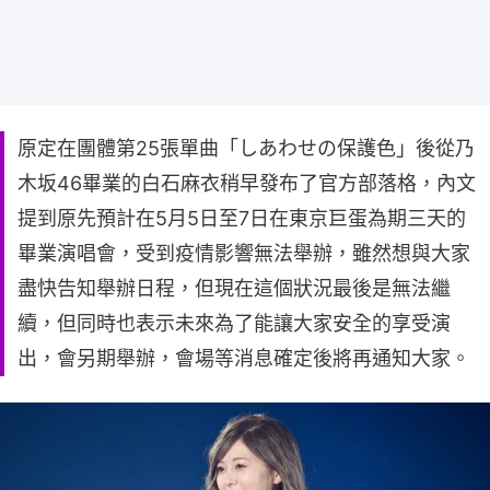
原定在團體第25張單曲「しあわせの保護色」後從乃
木坂46畢業的白石麻衣稍早發布了官方部落格，內文
提到原先預計在5月5日至7日在東京巨蛋為期三天的
畢業演唱會，受到疫情影響無法舉辦，雖然想與大家
盡快告知舉辦日程，但現在這個狀況最後是無法繼
續，但同時也表示未來為了能讓大家安全的享受演
出，會另期舉辦，會場等消息確定後將再通知大家。