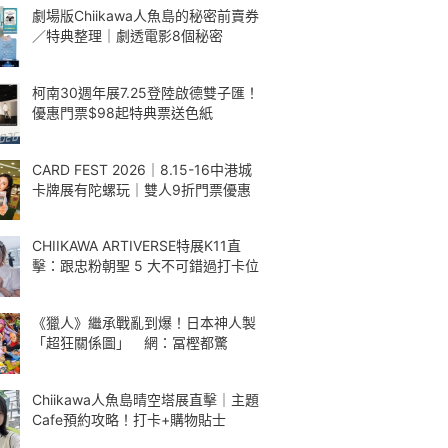
劇場版Chiikawa人魚島的秘密前賣券
／特典整理｜劇透電影8個秘密
柯南30週年展7.25登陸啟德雙子匯！
優惠門票$98起特典票送色紙
CARD FEST 2026｜8.15-16中港城
卡牌展有陀螺玩｜雙人9折門票優惠
CHIIKAWA ARTIVERSE特展K11直
擊：跟忠粉朝聖 5 大不可錯過打卡位
《獵人》繼承戰亂到爆！日本神人製
「超狂關係圖」 網：冨樫都驚
Chiikawa人魚島晴空塔展直擊｜主題
Cafe預約攻略！打卡+購物貼士