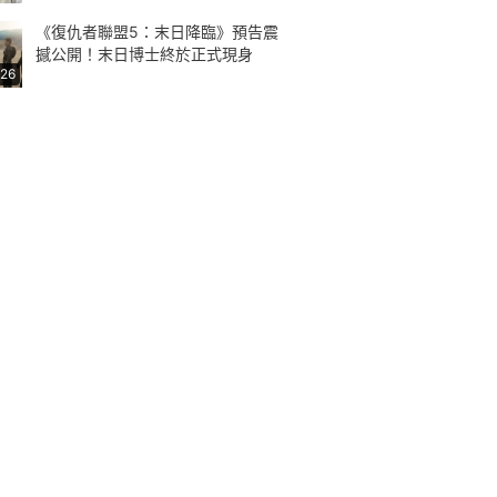
《復仇者聯盟5：末日降臨》預告震
撼公開！末日博士終於正式現身
:26