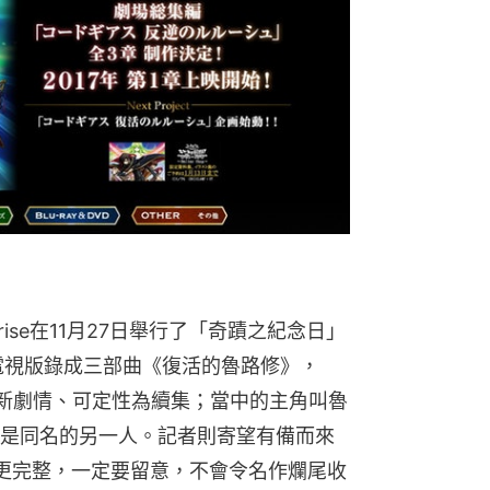
ise在11月27日舉行了「奇蹟之紀念日」
電視版錄成三部曲《復活的魯路修》，
含新劇情、可定性為續集；當中的主角叫魯
是同名的另一人。記者則寄望有備而來
更完整，一定要留意，不會令名作爛尾收