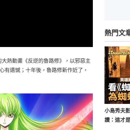
熱門文
出的大熱動畫《反逆的魯路修》，以邪惡主
心有遺憾；十年後，魯路修新作近了，
小島秀夫影
讚：這才