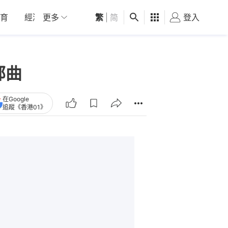
育
經濟
更多
01深圳
繁
觀點
|
简
健康
好食玩飛
登入
女
部曲
在Google
追蹤《香港01》