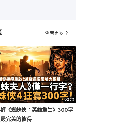
章
查看更多
02:33
評《蜘蛛俠：英雄重生》300字
是最完美的彼得