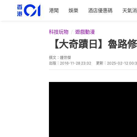
港聞
娛樂
酒店優惠碼
天氣消
科技玩物
遊戲動漫
【大奇蹟日】魯路修
撰文：
鍾世傑
出版：
2016-11-28 23:32
更新：
2025-02-12 00: