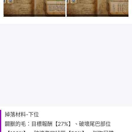
掉落材料-下位
闢獸的毛：目標報酬【27%】、破壞尾巴部位