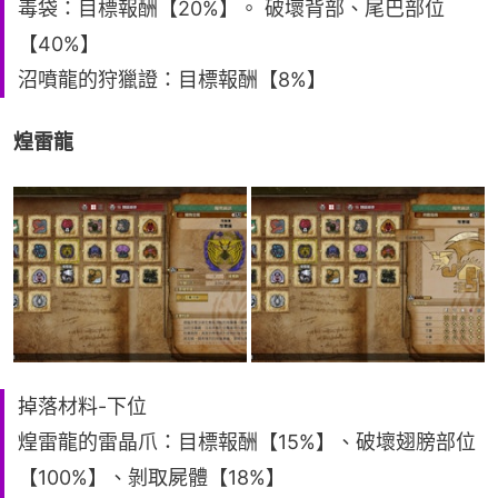
毒袋：目標報酬【20%】。 破壞背部、尾巴部位
【40%】
沼噴龍的狩獵證：目標報酬【8%】
煌雷龍
掉落材料-下位
煌雷龍的雷晶爪：目標報酬【15%】、破壞翅膀部位
【100%】、剝取屍體【18%】