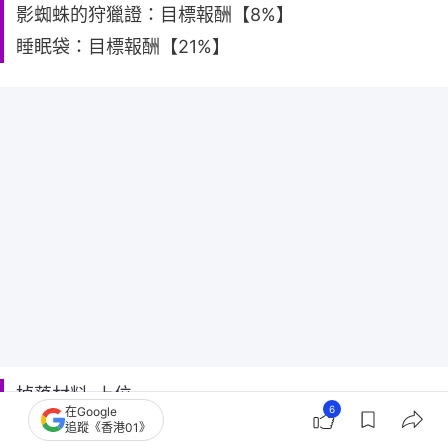
影蜘蛛的狩獵證：目標報酬【8%】
睡眠袋：目標報酬【21%】
掉落材料-上位
6
在Google
影蜘蛛的銳爪：目標報酬【15%】、破壞左爪部位
追蹤《香港01》