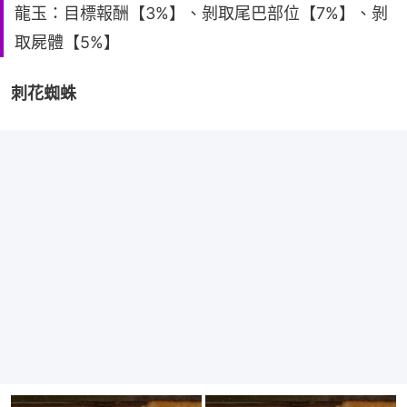
龍玉：目標報酬【3%】、剝取尾巴部位【7%】、剝
取屍體【5%】
刺花蜘蛛