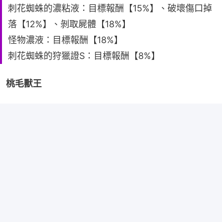
刺花蜘蛛的濃粘液：目標報酬【15%】、破壞傷口掉
落【12%】、剝取屍體【18%】
怪物濃液：目標報酬【18%】
刺花蜘蛛的狩獵證S：目標報酬【8%】
桃毛獸王