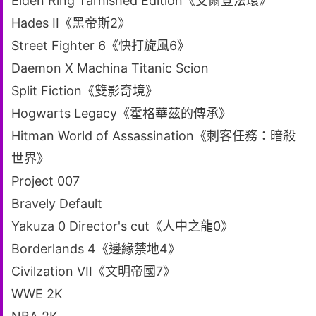
Elden Ring Tarnished Edition《艾爾登法環》
Hades II《黑帝斯2》
Street Fighter 6《快打旋風6》
Daemon X Machina Titanic Scion
Split Fiction《雙影奇境》
Hogwarts Legacy《霍格華茲的傳承》
Hitman World of Assassination《刺客任務：暗殺
世界》
Project 007
Bravely Default
Yakuza 0 Director's cut《人中之龍0》
Borderlands 4《邊緣禁地4》
Civilzation VII《文明帝國7》
WWE 2K