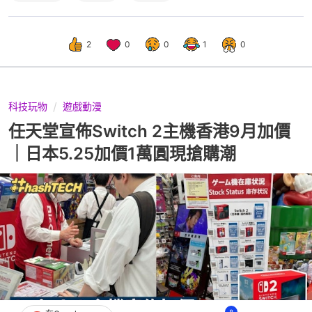
2
0
0
1
0
科技玩物
遊戲動漫
任天堂宣佈Switch 2主機香港9月加價
｜日本5.25加價1萬圓現搶購潮