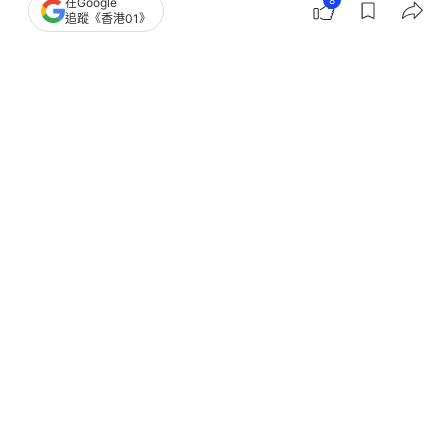
8
在Google
追蹤《香港01》
撰文：
鍾世傑
出版：
2026-05-09 10:50
更新：
2026-05-12 01:57
任天堂今天（8日）宣佈Nintendo Switch 2 的日本