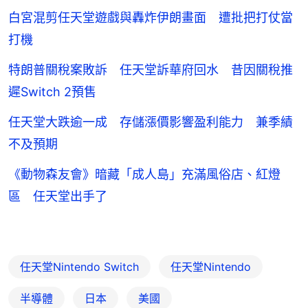
白宮混剪任天堂遊戲與轟炸伊朗畫面 遭批把打仗當
打機
特朗普關稅案敗訴 任天堂訴華府回水 昔因關稅推
遲Switch 2預售
任天堂大跌逾一成 存儲漲價影響盈利能力 兼季績
不及預期
《動物森友會》暗藏「成人島」充滿風俗店、紅燈
區 任天堂出手了
任天堂Nintendo Switch
任天堂Nintendo
半導體
日本
美國