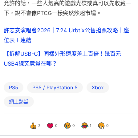
允許的話，一些人氣高的遊戲光碟或真可以先收藏一
下，說不會像PTCG一樣突然炒起市場。
許志安演唱會2026｜7.24 Urbtix公售搶票攻略｜座
位表＋連結
【拆解USB-C】同樣外形速度差上百倍！幾百元
USB4線究竟貴在哪？
PS5
PS5 / PlayStation 5
Xbox
網上熱話
2
0
0
1
0