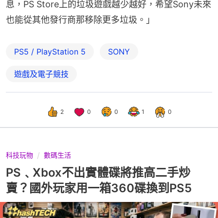
息，PS Store上的垃圾遊戲越少越好，希望Sony未來
也能從其他發行商那移除更多垃圾。」
PS5 / PlayStation 5
SONY
遊戲及電子競技
2
0
0
1
0
科技玩物
數碼生活
PS﹑Xbox不出實體碟將推高二手炒
賣？國外玩家用一箱360碟換到PS5