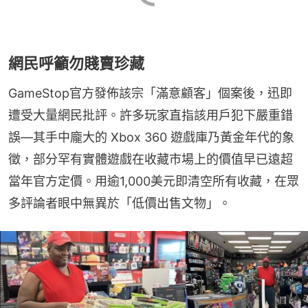
網民呼籲勿賤賣珍藏
GameStop官方發佈該宗「滿意顧客」個案後，迅即
遭受大量網民批評。許多玩家直指該用戶犯下嚴重錯
誤—其手中龐大的 Xbox 360 遊戲庫乃黃金年代的象
徵，部分罕有實體遊戲在收藏市場上的價值早已遠超
當年官方定價。用逾1,000美元即清空所有收藏，在眾
多評論者眼中無異於「低價出售文物」。