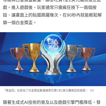
戲。進入遊戲後，玩家通常只需瘋狂按下一兩個按
鈕、讓畫面上的貼圖跳躍幾次，在90秒內就能輕鬆解
鎖一個白金獎盃。
「獎盃控」玩家為了白金獎盃數量願意花費1至2美元購買這些遊戲。（X）
隨著生成式AI技術的普及以及遊戲引擎門檻降低，發