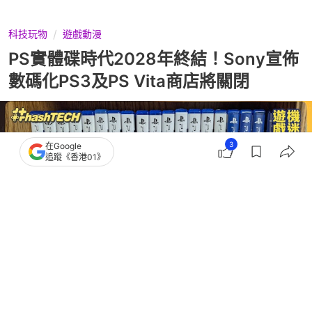
科技玩物
遊戲動漫
PS實體碟時代2028年終結！Sony宣佈
數碼化PS3及PS Vita商店將關閉
3
在Google
追蹤《香港01》
撰文：
黃浩晉
出版：
2026-07-02 12:42
更新：
2026-07-02 12:42