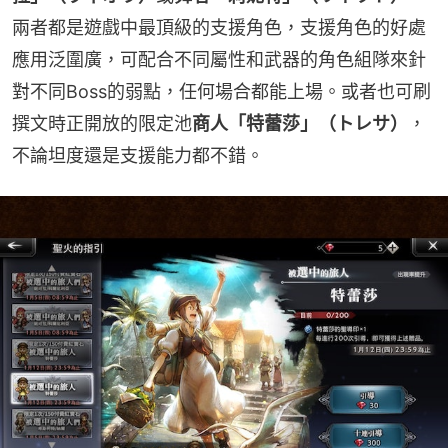
兩者都是遊戲中最頂級的支援角色，支援角色的好處
應用泛圍廣，可配合不同屬性和武器的角色組隊來針
對不同Boss的弱點，任何場合都能上場。或者也可刷
撰文時正開放的限定池
商人「特蕾莎」（トレサ）
，
不論坦度還是支援能力都不錯。