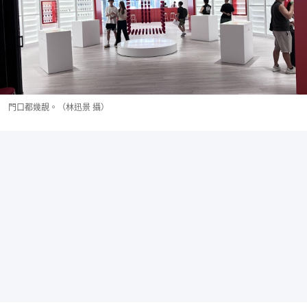
門口都幾靚。（林迅景 攝）