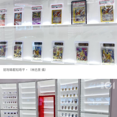
就咁睇都知唔平。（林迅景 攝）