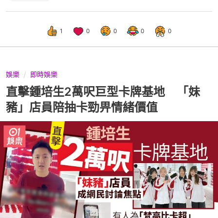
1
0
0
0
0
娛樂
即時娛樂
直擊鍾培生2萬呎巨型卡牌基地 「妹
豬」店員陪抽卡勁畀情緒價值