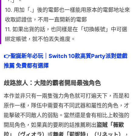
「.」。
10. 用加「.」後的電郵也一樣能用原本的電郵地址來
收取認證信，不用一直開新的電郵
11. 如果出貨的話，也同樣是在「切換帳號」中可選
綁定帳號，就不怕丟失進度。
👉聖誕新年必玩｜Switch 10款高質Party派對遊戲
推薦 免費都有選擇
歧路旅人：大陸的霸者開局最強角色
本作並非只有一兩隻強力角色就可打遍天下，而是和
原作一樣，隊伍中需要有不同武器和屬性的角色，才
能擊破不同敵人的弱點。當然還是會有相比上較強的
開局角色，如果真的要刷的話推薦刷出
盜賊「薇歐
拉」（ヴィオラ）
或
舞者「莉妮特」（リネット）
，