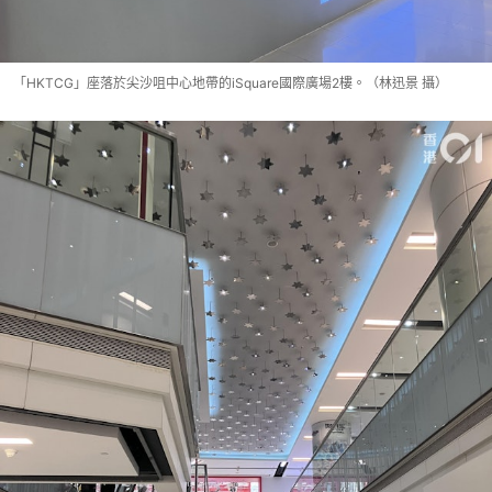
「HKTCG」座落於尖沙咀中心地帶的iSquare國際廣場2樓。（林迅景 攝）