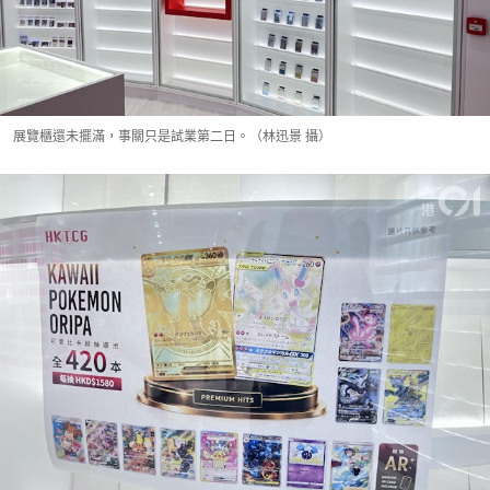
展覽櫃還未擺滿，事關只是試業第二日。（林迅景 攝）