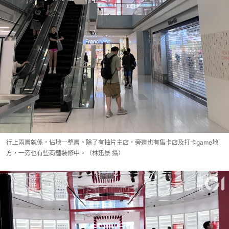
行上兩層就係，佔地一整層。除了有抽片主店，旁邊也有售卡店及打卡game地
方，一旁也有些商舖裝修中。（林迅景 攝）