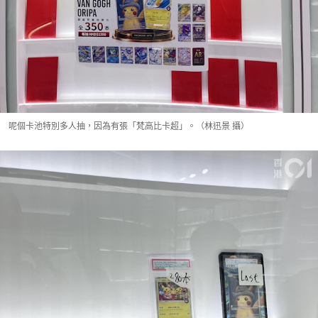
呢個卡池特別多人抽，因為有張「梵高比卡超」。（林迅景 攝）