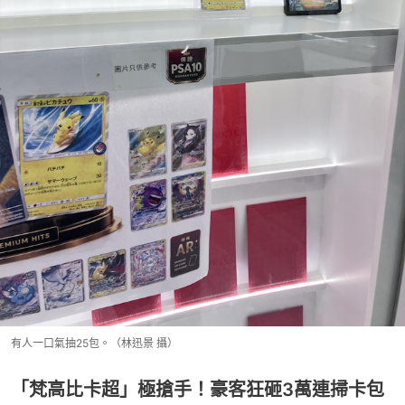
有人一口氣抽25包。（林迅景 攝）
「梵高比卡超」極搶手！豪客狂砸3萬連掃卡包