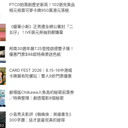
PTCG拍賣創歷史新高！102張完美品
相元祖寶可夢卡牌950萬港元落槌
《蠟筆小新》正男遭全網公審封「二
五仔」！IVE張元英抽到都嫌棄
柯南30週年展7.25登陸啟德雙子匯！
優惠門票$98起特典票送色紙
CARD FEST 2026｜8.15-16中港城
卡牌展有陀螺玩｜雙人9折門票優惠
劇場版Chiikawa人魚島的秘密前賣券
／特典整理｜劇透電影8個秘密
小島秀夫影評《蜘蛛俠：英雄重生》
300字讚：這才是最完美的彼得
:33