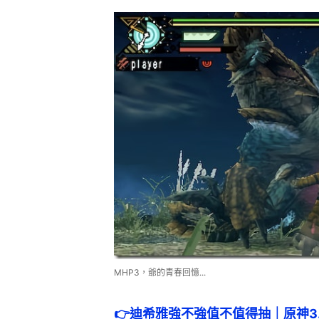
MHP3，爺的青春回憶...
👉
迪希雅強不強值不值得抽｜原神3