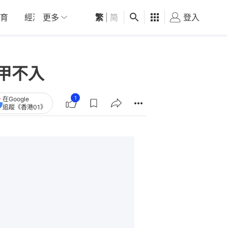
育
經濟
更多
01深圳
繁
觀點
|
简
健康
好食玩飛
登入
女
甲不入
1
在Google
追蹤《香港01》