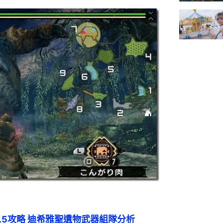
.5攻略 迪希雅聖遺物武器組隊分析