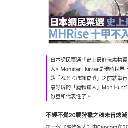
日本網民票選「史上最好玩魔物獵人
人》Monster Hunter是現
站「ねとらぼ調査隊」之前就舉行
最好玩的「魔物獵人」Mon Hun
份量和代表性了。
不經不覺20載狩獵之魂未曾熄滅
第一代《魔物獵人》由Capcom在2